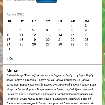
Август 2026
Пн
Вт
Ср
Чт
Пт
Сб
Вс
1
2
3
4
5
6
7
8
9
10
11
12
13
14
15
16
17
18
19
20
21
22
23
24
25
26
27
28
29
30
31
« Окт
Метки
Callicostella sp. "Pancuraji"
Афиосемион Гарднера
Барбус Шуберта
Барбус
алый
Барбус олиголепис
Барбус панда
Барбус пятиполосый
Барбус
розоватый
Барбус солнечный
Барбус суматранский
Барбус черный
Боция
Модеста
Боция Морлета
Боция лохаката
Данио голубой
Данио розовый
Данио точечный
Кладофора шаровидная
Лагаросифон мадагаскарский
Ленточная боция
Наяда гваделупская
Папоротник индийский водяной
Папоротник крыловидный
Папоротник рогатый
Папоротник таиландский