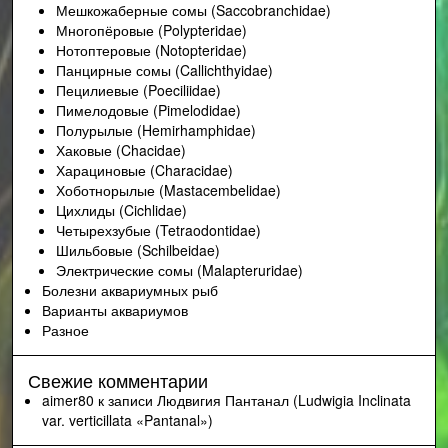
Мешкожаберные сомы (Saccobranchidae)
Многопёровые (Polypteridae)
Нотоптеровые (Notopteridae)
Панцирные сомы (Callichthyidae)
Пецилиевые (Poeciliidae)
Пимелодовые (Pimelodidae)
Полурылые (Hemirhamphidae)
Хаковые (Chacidae)
Харациновые (Characidae)
Хоботнорылые (Mastacembelidae)
Цихлиды (Cichlidae)
Четырехзубые (Tetraodontidae)
Шильбовые (Schilbeidae)
Электрические сомы (Malapteruridae)
Болезни аквариумных рыб
Варианты аквариумов
Разное
Свежие комментарии
aimer80
к записи
Людвигия Пантанал (Ludwigia Inclinata
var. verticillata «Pantanal»)