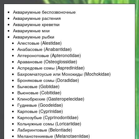
Аквариумные беспозвоночные
Аквариумные растения
Аквариумные креветки
Аквариумные мхи
Аквариумные рыбки
Алестовые (Alestidae)
Анабасовые (Anabantidae)
Аптеронотовые (Apteronotidae)
Аравановые (Osteoglossidae)
Аспредовые сомы (Aspredinidae)
Бахромчатоусые или Мохокиды (Mochokidae)
Броняковые сомы (Doradidae)
Бычковые (Gobiidae)
Вьюновые (Cobitidae)
Клинобрюхие (Gasteropelecidae)
Гудиевые (Goodeidae)
Карповые (Cyprinidae)
Карпозубые (Cyprinodontidae)
Кольчужные сомы (Loricariidae)
Лабиринтовые (Belontiade)
Меланотениевые (Melanotaeniidae)