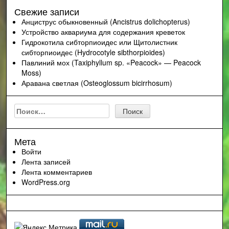
Свежие записи
Анциструс обыкновенный (Ancistrus dolichopterus)
Устройство аквариума для содержания креветок
Гидрокотила сибторпиоидес или Щитолистник
сибторпиоидес (Hydrocotyle sibthorpioides)
Павлиний мох (Taxiphyllum sp. «Peacock» — Peacock
Moss)
Аравана светлая (Osteoglossum bicirrhosum)
Найти:
Мета
Войти
Лента записей
Лента комментариев
WordPress.org