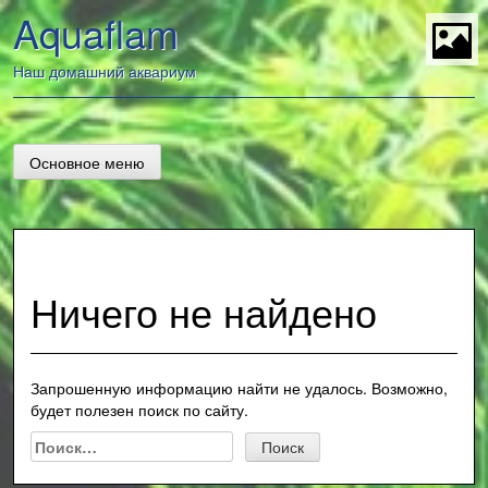
Перейти
Aquaflam
к
содержанию
t
Наш домашний аквариум
Основное меню
Ничего не найдено
Запрошенную информацию найти не удалось. Возможно,
будет полезен поиск по сайту.
Найти: