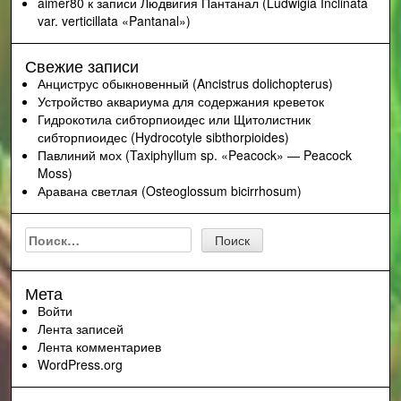
aimer80
к записи
Людвигия Пантанал (Ludwigia Inclinata
var. verticillata «Pantanal»)
Свежие записи
Анциструс обыкновенный (Ancistrus dolichopterus)
Устройство аквариума для содержания креветок
Гидрокотила сибторпиоидес или Щитолистник
сибторпиоидес (Hydrocotyle sibthorpioides)
Павлиний мох (Taxiphyllum sp. «Peacock» — Peacock
Moss)
Аравана светлая (Osteoglossum bicirrhosum)
Найти:
Мета
Войти
Лента записей
Лента комментариев
WordPress.org