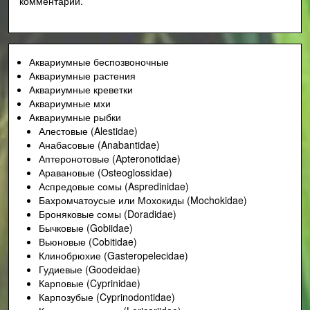
комментарий.
сtenopoma
damasi)»
Аквариумные беспозвоночные
Аквариумные растения
Аквариумные креветки
Аквариумные мхи
Аквариумные рыбки
Алестовые (Alestidae)
Анабасовые (Anabantidae)
Аптеронотовые (Apteronotidae)
Аравановые (Osteoglossidae)
Аспредовые сомы (Aspredinidae)
Бахромчатоусые или Мохокиды (Mochokidae)
Броняковые сомы (Doradidae)
Бычковые (Gobiidae)
Вьюновые (Cobitidae)
Клинобрюхие (Gasteropelecidae)
Гудиевые (Goodeidae)
Карповые (Cyprinidae)
Карпозубые (Cyprinodontidae)