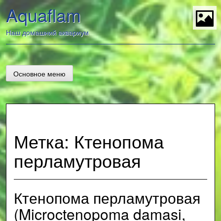
Перейти
Aquaflam
к
содержанию
t
Наш домашний аквариум
Основное меню
Метка:
Ктенопома
перламутровая
Ктенопома перламутровая
(Microctenopoma damasi,