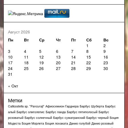
Август 2026
Пн
Вт
Ср
Чт
Пт
Сб
Вс
1
2
3
4
5
6
7
8
9
10
11
12
13
14
15
16
17
18
19
20
21
22
23
24
25
26
27
28
29
30
31
« Окт
Метки
Callicostella sp. "Pancuraji"
Афиосемион Гарднера
Барбус Шуберта
Барбус
алый
Барбус олиголепис
Барбус панда
Барбус пятиполосый
Барбус
розоватый
Барбус солнечный
Барбус суматранский
Барбус черный
Боция
Модеста
Боция Морлета
Боция лохаката
Данио голубой
Данио розовый