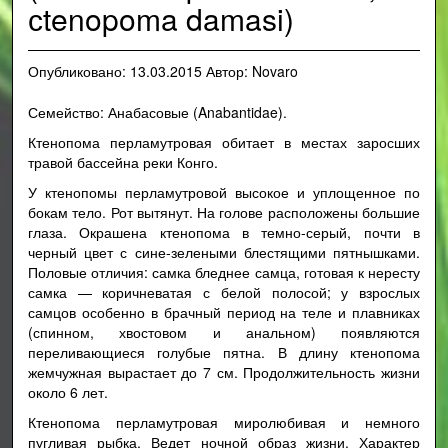
сtenopoma damasi)
Опубликовано:
13.03.2015
Автор:
Novaro
Семейство: Анабасовые (Anabantidae).
Ктенопома перламутровая обитает в местах заросших
травой бассейна реки Конго.
У ктенопомы перламутровой высокое и уплощенное по
бокам тело. Рот вытянут. На голове расположены большие
глаза. Окрашена ктенопома в темно-серый, почти в
черный цвет с сине-зелеными блестящими пятнышками.
Половые отличия: самка бледнее самца, готовая к нересту
самка — коричневатая с белой полосой; у взрослых
самцов особенно в брачный период на теле и плавниках
(спинном, хвостовом и анальном) появляются
переливающиеся голубые пятна. В длину ктенопома
жемчужная вырастает до 7 см. Продолжительность жизни
около 6 лет.
Ктенопома перламутровая миролюбивая и немного
пугливая рыбка. Ведет ночной образ жизни. Характер