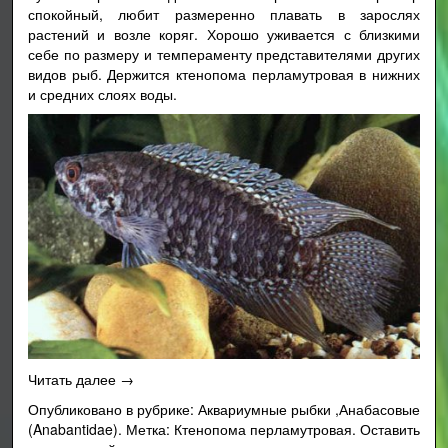
спокойный, любит размеренно плавать в зарослях
растений и возле коряг. Хорошо уживается с близкими
себе по размеру и темпераменту представителями других
видов рыб. Держится ктенопома перламутровая в нижних
и средних слоях воды.
«Ктенопома
Читать далее
→
перламутровая
Опубликовано в рубрике:
Аквариумные рыбки
,
Анабасовые
(Microctenopoma
(Anabantidae)
.
Метка:
Ктенопома перламутровая
.
Оставить
damasi,