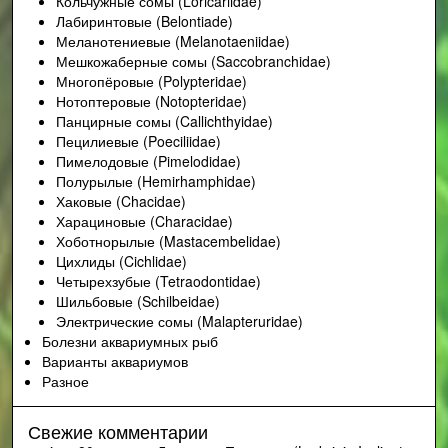
Кольчужные сомы (Loricariidae)
Лабиринтовые (Belontiade)
Меланотениевые (Melanotaeniidae)
Мешкожаберные сомы (Saccobranchidae)
Многопёровые (Polypteridae)
Нотоптеровые (Notopteridae)
Панцирные сомы (Callichthyidae)
Пецилиевые (Poeciliidae)
Пимелодовые (Pimelodidae)
Полурылые (Hemirhamphidae)
Хаковые (Chacidae)
Харациновые (Characidae)
Хоботнорылые (Mastacembelidae)
Цихлиды (Cichlidae)
Четырехзубые (Tetraodontidae)
Шильбовые (Schilbeidae)
Электрические сомы (Malapteruridae)
Болезни аквариумных рыб
Варианты аквариумов
Разное
Свежие комментарии