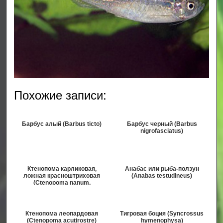
Похожие записи:
Барбус алый (Barbus ticto)
Барбус черный (Barbus
nigrofasciatus)
Ктенопома карликовая,
Анабас или рыба-ползун
ложная красноштриховая
(Anabas testudineus)
(Ctenopoma nanum,
Microctenopoma nanum)
Ктенопома леопардовая
Тигровая боция (Syncrossus
(Ctenopoma acutirostre)
hymenophysa)