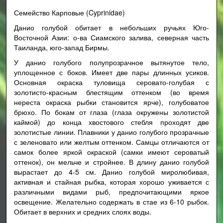
Семейство Карповые (Cyprinidae)
Данио голубой обитает в небольших ручьях Юго-
Восточной Азии: о-ва Сиамского залива, северная часть
Таиланда, юго-запад Бирмы.
У данио голубого полупрозрачное вытянутое тело,
уплощенное с боков. Имеет две пары длинных усиков.
Основная окраска туловища серовато-голубая с
золотисто-красным блестящим оттенком (во время
нереста окраска рыбки становится ярче), голубоватое
брюхо. По бокам от глаза (глаза окружены золотистой
каймой) до конца хвостового стебля проходят две
золотистые линии. Плавники у данио голубого прозрачные
с зеленовато или желтым оттенком. Самцы отличаются от
самок более яркой окраской (самки имеют сероватый
оттенок), он мельче и стройнее. В длину данио голубой
вырастает до 4-5 см. Данио голубой миролюбивая,
активная и стайная рыбка, которая хорошо уживается с
различными видами рыб, предпочитающими яркое
освещение. Желательно содержать в стае из 6-10 рыбок.
Обитает в верхних и средних слоях воды.