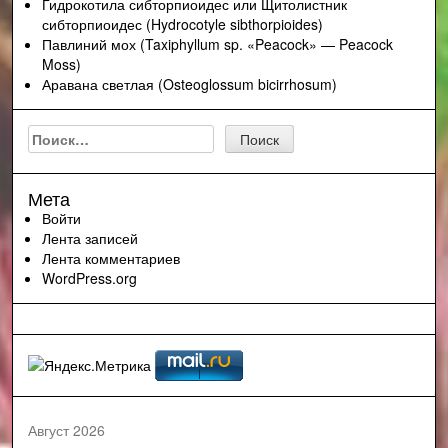
Гидрокотила сибторпиоидес или Щитолистник
сибторпиоидес (Hydrocotyle sibthorpioides)
Павлиний мох (Taxiphyllum sp. «Peacock» — Peacock
Moss)
Аравана светлая (Osteoglossum bicirrhosum)
Найти:
Мета
Войти
Лента записей
Лента комментариев
WordPress.org
Август 2026