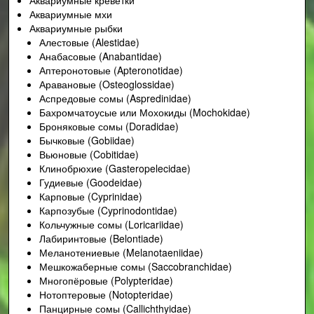
Аквариумные мхи
Аквариумные рыбки
Алестовые (Alestidae)
Анабасовые (Anabantidae)
Аптеронотовые (Apteronotidae)
Аравановые (Osteoglossidae)
Аспредовые сомы (Aspredinidae)
Бахромчатоусые или Мохокиды (Mochokidae)
Броняковые сомы (Doradidae)
Бычковые (Gobiidae)
Вьюновые (Cobitidae)
Клинобрюхие (Gasteropelecidae)
Гудиевые (Goodeidae)
Карповые (Cyprinidae)
Карпозубые (Cyprinodontidae)
Кольчужные сомы (Loricariidae)
Лабиринтовые (Belontiade)
Меланотениевые (Melanotaeniidae)
Мешкожаберные сомы (Saccobranchidae)
Многопёровые (Polypteridae)
Нотоптеровые (Notopteridae)
Панцирные сомы (Callichthyidae)