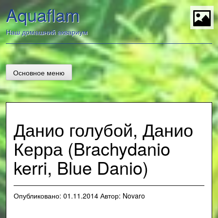
Перейти
Aquaflam
к
содержанию
t
Наш домашний аквариум
Основное меню
Данио голубой, Данио
Керра (Brachydanio
kerri, Blue Danio)
Опубликовано:
01.11.2014
Автор:
Novaro