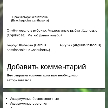
Брахигобиус ксантозона
(Brachygobius xanthozona)
Опубликовано в рубрике:
Аквариумные рыбки
,
Карповые
(Cyprinidae)
.
Метка:
Данио голубой
.
Навигация
Барбус Шуберта (Barbus
Аргулез (Argulus foliaceus)
semifasciolatus «schuberti»)
по
записям
Добавить комментарий
Для отправки комментария вам необходимо
авторизоваться
.
Аквариумные беспозвоночные
Аквариумные растения
Аквариумные креветки