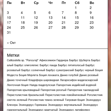
Пн
Вт
Ср
Чт
Пт
Сб
Вс
1
2
3
4
5
6
7
8
9
10
11
12
13
14
15
16
17
18
19
20
21
22
23
24
25
26
27
28
29
30
31
« Окт
Метки
Callicostella sp. "Pancuraji"
Афиосемион Гарднера
Барбус Шуберта
Барбус
алый
Барбус олиголепис
Барбус панда
Барбус пятиполосый
Барбус
розоватый
Барбус солнечный
Барбус суматранский
Барбус черный
Боция
Модеста
Боция Морлета
Боция лохаката
Данио голубой
Данио розовый
Данио точечный
Кладофора шаровидная
Лагаросифон мадагаскарский
Ленточная боция
Наяда гваделупская
Папоротник индийский водяной
Папоротник крыловидный
Папоротник рогатый
Папоротник таиландский
Перистолистник бразильский
Перистолистник повойничковый
Роголистник
светло-зеленый
Роголистник темно-зеленый
Тигровая боция
Эхинодорус
Блехера
Эхинодорус Горемана
Эхинодорус вертикальный
Эхинодорус
горизонтальный
Эхинодорус крапчатый
Эхинодорус латифолиус