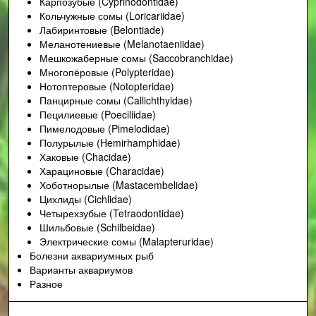
Карпозубые (Cyprinodontidae)
Кольчужные сомы (Loricariidae)
Лабиринтовые (Belontiade)
Меланотениевые (Melanotaeniidae)
Мешкожаберные сомы (Saccobranchidae)
Многопёровые (Polypteridae)
Нотоптеровые (Notopteridae)
Панцирные сомы (Callichthyidae)
Пецилиевые (Poeciliidae)
Пимелодовые (Pimelodidae)
Полурылые (Hemirhamphidae)
Хаковые (Chacidae)
Харациновые (Characidae)
Хоботнорылые (Mastacembelidae)
Цихлиды (Cichlidae)
Четырехзубые (Tetraodontidae)
Шильбовые (Schilbeidae)
Электрические сомы (Malapteruridae)
Болезни аквариумных рыб
Варианты аквариумов
Разное