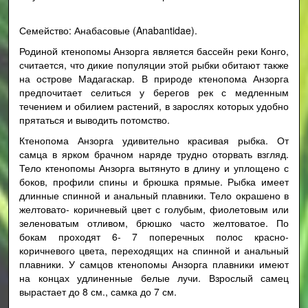
Семейство: Анабасовые (Anabantidae).
Родиной ктенопомы Анзорга является бассейн реки Конго,
считается, что дикие популяции этой рыбки обитают также
на острове Мадагаскар. В природе ктенопома Анзорга
предпочитает селиться у берегов рек с медленным
течением и обилием растений, в зарослях которых удобно
прятаться и выводить потомство.
Ктенопома Анзорга удивительно красивая рыбка. От
самца в ярком брачном наряде трудно оторвать взгляд.
Тело ктенопомы Анзорга вытянуто в длину и уплощено с
боков, профили спины и брюшка прямые. Рыбка имеет
длинные спинной и анальный плавники. Тело окрашено в
желтовато- коричневый цвет с голубым, фиолетовым или
зеленоватым отливом, брюшко часто желтоватое. По
бокам проходят 6- 7 поперечных полос красно-
коричневого цвета, переходящих на спинной и анальный
плавники. У самцов ктенопомы Анзорга плавники имеют
на концах удлиненные белые лучи. Взрослый самец
вырастает до 8 см., самка до 7 см.