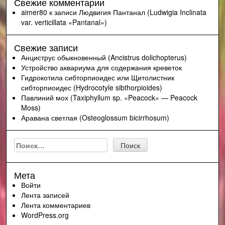
Свежие комментарии
aimer80
к записи
Людвигия Пантанал (Ludwigia Inclinata
var. verticillata «Pantanal»)
Свежие записи
Анциструс обыкновенный (Ancistrus dolichopterus)
Устройство аквариума для содержания креветок
Гидрокотила сибторпиоидес или Щитолистник
сибторпиоидес (Hydrocotyle sibthorpioides)
Павлиний мох (Taxiphyllum sp. «Peacock» — Peacock
Moss)
Аравана светлая (Osteoglossum bicirrhosum)
Найти:
Мета
Войти
Лента записей
Лента комментариев
WordPress.org