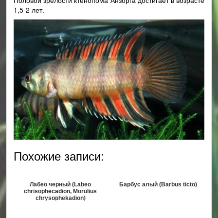
Половой зрелости ктенопома Анзорга достигает в возрасте
1,5-2 лет.
Похожие записи:
Лабео черный (Labeo
Барбус алый (Barbus ticto)
chrisophecadion, Morulius
chrysophekadion)