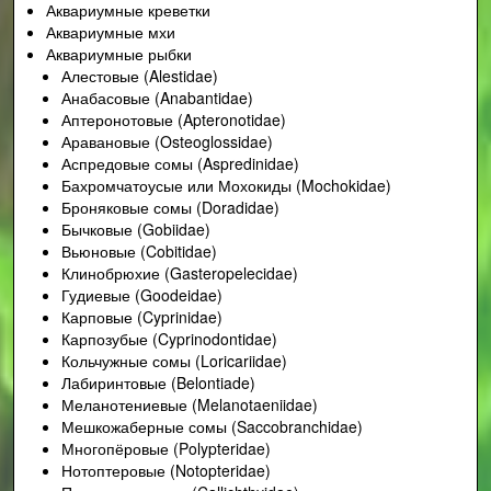
Аквариумные креветки
Аквариумные мхи
Аквариумные рыбки
Алестовые (Alestidae)
Анабасовые (Anabantidae)
Аптеронотовые (Apteronotidae)
Аравановые (Osteoglossidae)
Аспредовые сомы (Aspredinidae)
Бахромчатоусые или Мохокиды (Mochokidae)
Броняковые сомы (Doradidae)
Бычковые (Gobiidae)
Вьюновые (Cobitidae)
Клинобрюхие (Gasteropelecidae)
Гудиевые (Goodeidae)
Карповые (Cyprinidae)
Карпозубые (Cyprinodontidae)
Кольчужные сомы (Loricariidae)
Лабиринтовые (Belontiade)
Меланотениевые (Melanotaeniidae)
Мешкожаберные сомы (Saccobranchidae)
Многопёровые (Polypteridae)
Нотоптеровые (Notopteridae)