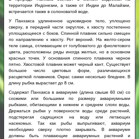
территории Индонезии, а также от Индии до Малайзии,
встречается также в солоноватой воде.
У Панхакса удлиненное щуковидное тело, уплощено
сверху, в передней части округлое, к хвосту постепенно
уплощающееся с боков. Спинной плавник сильно смещен
по направлению к хвосту. Рот верхний. На желто-сером
теле самца, отливающим от голубоватого до фиолетового
цвета, расположены ряды иногда желтых, но в основном
красных точек. У основания спинного плавника черное
пятно. Хвостовой плавник может черный кант. Существует
большое число цветовых форм, различающихся
расцветкой плавников. Окрас самки несколько бледнее. В
длину рыбка вырастает до 8 см.
Содержат Панхакса в аквариуме (длина свыше 60 см) со
схожими или большими по размеру аквариумными
рыбками, обитающими в нижнем и среднем слоях воды.
Держаться рыбки у поверхности воды среди растений,
подстерегая садящихся на воду или летающих
насекомых. Так как рыбы выпрыгивают, аквариум
необходимо сверху плотно закрывать. В аквариуме
должны быть плавающие аквариумных растений и