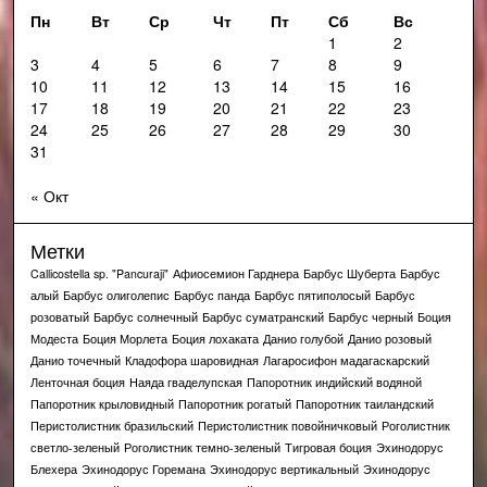
Пн
Вт
Ср
Чт
Пт
Сб
Вс
1
2
3
4
5
6
7
8
9
10
11
12
13
14
15
16
17
18
19
20
21
22
23
24
25
26
27
28
29
30
31
« Окт
Метки
Callicostella sp. "Pancuraji"
Афиосемион Гарднера
Барбус Шуберта
Барбус
алый
Барбус олиголепис
Барбус панда
Барбус пятиполосый
Барбус
розоватый
Барбус солнечный
Барбус суматранский
Барбус черный
Боция
Модеста
Боция Морлета
Боция лохаката
Данио голубой
Данио розовый
Данио точечный
Кладофора шаровидная
Лагаросифон мадагаскарский
Ленточная боция
Наяда гваделупская
Папоротник индийский водяной
Папоротник крыловидный
Папоротник рогатый
Папоротник таиландский
Перистолистник бразильский
Перистолистник повойничковый
Роголистник
светло-зеленый
Роголистник темно-зеленый
Тигровая боция
Эхинодорус
Блехера
Эхинодорус Горемана
Эхинодорус вертикальный
Эхинодорус