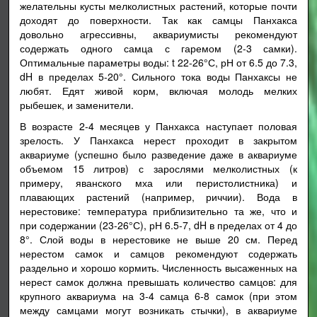
желательны кусты мелколистных растений, которые почти
доходят до поверхности. Так как самцы Панхакса
довольно агрессивны, аквариумисты рекомендуют
содержать одного самца с гаремом (2-3 самки).
Оптимальные параметры воды: t 22-26°С, рН от 6.5 до 7.3,
dH в пределах 5-20°. Сильного тока воды Панхаксы не
любят. Едят живой корм, включая молодь мелких
рыбешек, и заменители.
В возрасте 2-4 месяцев у Панхакса наступает половая
зрелость. У Панхакса нерест проходит в закрытом
аквариуме (успешно было разведение даже в аквариуме
объемом 15 литров) с зарослями мелколистных (к
примеру, яванского мха или перистолистника) и
плавающих растений (например, риччии). Вода в
нерестовике: температура приблизительно та же, что и
при содержании (23-26°С), рН 6.5-7, dH в пределах от 4 до
8°. Слой воды в нерестовике не выше 20 см. Перед
нерестом самок и самцов рекомендуют содержать
раздельно и хорошо кормить. Численность высаженных на
нерест самок должна превышать количество самцов: для
крупного аквариума на 3-4 самца 6-8 самок (при этом
между самцами могут возникать стычки), в аквариуме