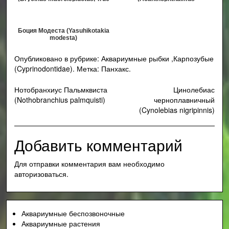
big-scale tetra)
semicinctus)
Боция Модеста (Yasuhikotakia
modesta)
Опубликовано в рубрике:
Аквариумные рыбки
,
Карпозубые
(Cyprinodontidae)
.
Метка:
Панхакс
.
Навигация
Нотобранхиус Пальмквиста
Цинолебиас
(Nothobranchius palmquisti)
черноплавничный
по
(Cynolebias nigripinnis)
записям
Добавить комментарий
Для отправки комментария вам необходимо
авторизоваться
.
Аквариумные беспозвоночные
Аквариумные растения