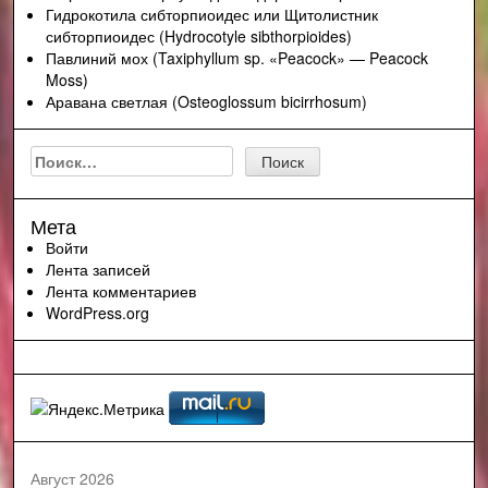
Гидрокотила сибторпиоидес или Щитолистник
сибторпиоидес (Hydrocotyle sibthorpioides)
Павлиний мох (Taxiphyllum sp. «Peacock» — Peacock
Moss)
Аравана светлая (Osteoglossum bicirrhosum)
Найти:
Мета
Войти
Лента записей
Лента комментариев
WordPress.org
Август 2026