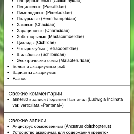
Панцирные сомы (Callichthyidae)
Пецилиевые (Poeciliidae)
Пимелодовые (Pimelodidae)
Полурылые (Hemirhamphidae)
Хаковые (Chacidae)
Харациновые (Characidae)
Хоботнорылые (Mastacembelidae)
Цихлиды (Cichlidae)
Четырехзубые (Tetraodontidae)
Шильбовые (Schilbeidae)
Электрические сомы (Malapteruridae)
Болезни аквариумных рыб
Варианты аквариумов
Разное
Свежие комментарии
aimer80
к записи
Людвигия Пантанал (Ludwigia Inclinata
var. verticillata «Pantanal»)
Свежие записи
Анциструс обыкновенный (Ancistrus dolichopterus)
Устройство аквариума для содержания креветок