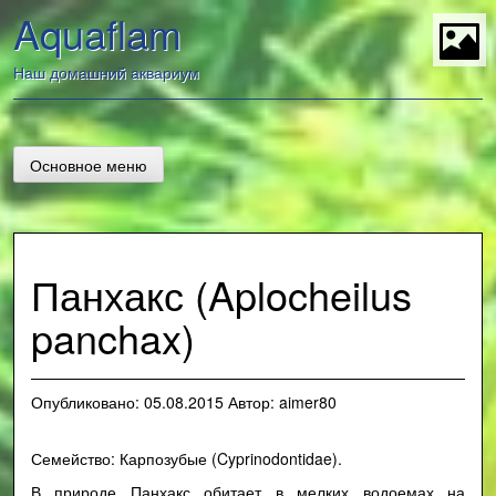
Перейти
Aquaflam
к
содержанию
t
Наш домашний аквариум
Основное меню
Панхакс (Aplocheilus
panchax)
Опубликовано:
05.08.2015
Автор:
aimer80
Семейство: Карпозубые (Cyprinodontidae).
В природе Панхакс обитает в мелких водоемах на