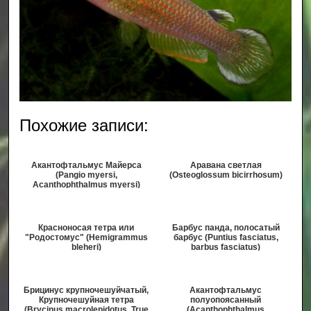
Похожие записи:
Акантофтальмус Майерса
Аравана светлая
(Pangio myersi,
(Osteoglossum bicirrhosum)
Acanthophthalmus myersi)
Красноносая тетра или
Барбус панда, полосатый
"Родостомус" (Hemigrammus
барбус (Puntius fasciatus,
bleheri)
barbus fasciatus)
Брицинус крупночешуйчатый,
Акантофтальмус
Крупночешуйная тетра
полуопоясанный
(Brycinus macrolepidotus, True
(Acanthophthalmus