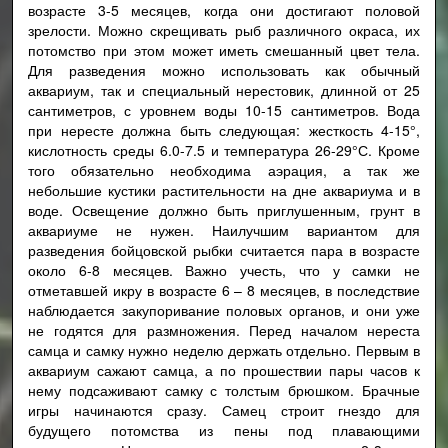
возрасте 3-5 месяцев, когда они достигают половой
зрелости. Можно скрещивать рыб различного окраса, их
потомство при этом может иметь смешанный цвет тела.
Для разведения можно использовать как обычный
аквариум, так и специальный нерестовик, длинной от 25
сантиметров, с уровнем воды 10-15 сантиметров. Вода
при нересте должна быть следующая: жесткость 4-15°,
кислотность среды 6.0-7.5 и температура 26-29°С. Кроме
того обязательно необходима аэрация, а так же
небольшие кустики растительности на дне аквариума и в
воде. Освещение должно быть приглушенным, грунт в
аквариуме не нужен. Наилучшим вариантом для
разведения бойцовской рыбки считается пара в возрасте
около 6-8 месяцев. Важно учесть, что у самки не
отметавшей икру в возрасте 6 – 8 месяцев, в последствие
наблюдается закупоривание половых органов, и они уже
не годятся для размножения. Перед началом нереста
самца и самку нужно неделю держать отдельно. Первым в
аквариум сажают самца, а по прошествии пары часов к
нему подсаживают самку с толстым брюшком. Брачные
игры начинаются сразу. Самец строит гнездо для
будущего потомства из пены под плавающими