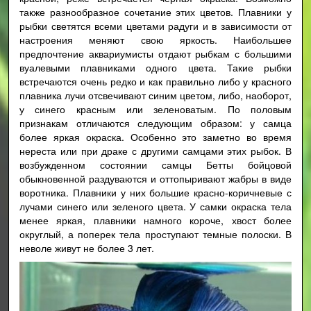
также разнообразное сочетание этих цветов. Плавники у
рыбки светятся всеми цветами радуги и в зависимости от
настроения меняют свою яркость. Наибольшее
предпочтение аквариумисты отдают рыбкам с большими
вуалевыми плавниками одного цвета. Такие рыбки
встречаются очень редко и как правильно либо у красного
плавника лучи отсвечивают синим цветом, либо, наоборот,
у синего красным или зеленоватым. По половым
признакам отличаются следующим образом: у самца
более яркая окраска. Особенно это заметно во время
нереста или при драке с другими самцами этих рыбок. В
возбужденном состоянии самцы Бетты бойцовой
обыкновенной раздуваются и оттопыривают жабры в виде
воротника. Плавники у них большие красно-коричневые с
лучами синего или зеленого цвета. У самки окраска тела
менее яркая, плавники намного короче, хвост более
округлый, а поперек тела проступают темные полоски. В
неволе живут не более 3 лет.