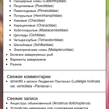
Панцирные сомы (Callichthyidae)
Пецилиевые (Poeciliidae)
Пимелодовые (Pimelodidae)
Полурылые (Hemirhamphidae)
Хаковые (Chacidae)
Харациновые (Characidae)
Хоботнорылые (Mastacembelidae)
Цихлиды (Cichlidae)
Четырехзубые (Tetraodontidae)
Шильбовые (Schilbeidae)
Электрические сомы (Malapteruridae)
Болезни аквариумных рыб
Варианты аквариумов
Разное
Свежие комментарии
aimer80
к записи
Людвигия Пантанал (Ludwigia Inclinata
var. verticillata «Pantanal»)
Свежие записи
Анциструс обыкновенный (Ancistrus dolichopterus)
Устройство аквариума для содержания креветок