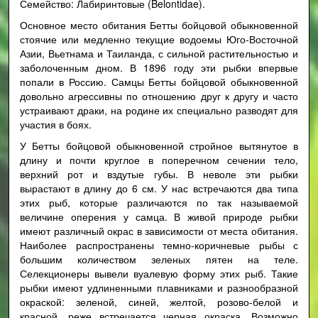
Семейство: Лабиринтовые (Belontidae).
Основное место обитания Бетты бойцовой обыкновенной
стоячие или медленно текущие водоемы Юго-Восточной
Азии, Вьетнама и Таиланда, с сильной растительностью и
заболоченным дном. В 1896 году эти рыбки впервые
попали в Россию. Самцы Бетты бойцовой обыкновенной
довольно агрессивны по отношению друг к другу и часто
устраивают драки, на родине их специально разводят для
участия в боях.
У Бетты бойцовой обыкновенной стройное вытянутое в
длину и почти круглое в поперечном сечении тело,
верхний рот и вздутые губы. В неволе эти рыбки
вырастают в длину до 6 см. У нас встречаются два типа
этих рыб, которые различаются по так называемой
величине оперения у самца. В живой природе рыбки
имеют различный окрас в зависимости от места обитания.
Наиболее распространены темно-коричневые рыбы с
большим количеством зеленых пятен на теле.
Селекционеры вывели вуалевую форму этих рыб. Такие
рыбки имеют удлиненными плавниками и разнообразной
окраской: зеленой, синей, желтой, розово-белой и
красной, реже встречается черная окраска. Возможно