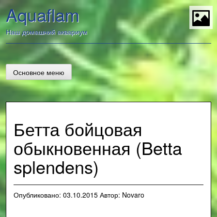
Перейти
Aquaflam
к
содержанию
t
Наш домашний аквариум
Основное меню
Бетта бойцовая
обыкновенная (Betta
splendens)
Опубликовано:
03.10.2015
Автор:
Novaro