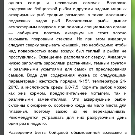
одного самца и нескольких самочек. Возможно
содержание бойцовской рыбки с другими видами мирных
аквариумных рыб средних размеров, а также маленьких
подвижных видов рыб. Белонтиевые рыбы дышат
атмосферным воздухом при помощи специального органа
— лабиринта, поэтому аквариум не стоит плотно
закрывать покровным стеклом. Но при этом аквариум
следует сверху закрывать крышкой, это необходимо чтобы
над поверхностью воды воздух был теплый и рыбки не
простудились. Освещение располагают сверху. Аквариум
нужно заполнить зарослями растениями, темным грунтом
и различными укрытиями для самок от преследования
самцов. Вода для содержания нужна со следующими
параметрами: жесткость порядка 4-15°, температура 24-
26°С, а кислотность среды 6.0-7.5. Кормить рыбок можно
как жив кормом, предпочтительнее мотылем, так и
различными заменителями. Эти аквариумные рыбки
склонны к ожирению, особенно когда им мало места для
плаванья, поэтому важно их не перекармливать.
Рекомендуется устраивать для них разгрузочный день
один раз в неделю.
Разведение Бетты бойцовой обыкновенной возможно в