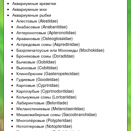
Аквариумные креветки
Аквариумные мхи
Аквариумные рыбки
Алестовые (Alestidae)
Анабасовые (Anabantidae)
Аптеронотовые (Apteronotidae)
Аравановые (Osteoglossidae)
Аспредовые сомы (Aspredinidae)
Бахромчатоусые или Мохокиды (Mochokidae)
Броняковые сомы (Doradidae)
Бычковые (Gobiidae)
Вьюновые (Cobitidae)
Клинобрюхие (Gasteropelecidae)
Гудиевые (Goodeidae)
Карповые (Cyprinidae)
Карпозубые (Cyprinodontidae)
Кольчужные сомы (Loricariidae)
Лабиринтовые (Belontiade)
Меланотениевые (Melanotaeniidae)
Мешкожаберные сомы (Saccobranchidae)
Многопёровые (Polypteridae)
Нотоптеровые (Notopteridae)