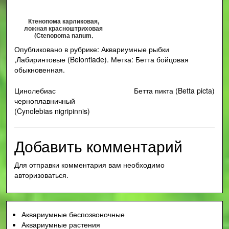
Ктенопома карликовая,
ложная красноштриховая
(Ctenopoma nanum,
Microctenopoma nanum)
Опубликовано в рубрике:
Аквариумные рыбки
,
Лабиринтовые (Belontiade)
.
Метка:
Бетта бойцовая
обыкновенная
.
Навигация
Цинолебиас
Бетта пикта (Betta picta)
черноплавничный
по
(Cynolebias nigripinnis)
записям
Добавить комментарий
Для отправки комментария вам необходимо
авторизоваться
.
Аквариумные беспозвоночные
Аквариумные растения