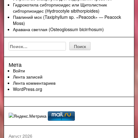
Гидрокотила сибторпиоидес или Щитолистник
сибторпиоидес (Hydrocotyle sibthorpioides)
Павлиний мох (Taxiphyllum sp. «Peacock» — Peacock
Moss)
Аравана светлая (Osteoglossum bicirrhosum)
Найти:
Мета
Войти
Лента записей
Лента комментариев
WordPress.org
Август 2026