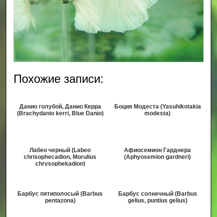
Похожие записи:
Данио голубой, Данио Керра
Боция Модеста (Yasuhikotakia
(Brachydanio kerri, Blue Danio)
modesta)
Лабео черный (Labeo
Афиосемион Гарднера
chrisophecadion, Morulius
(Aphyosemion gardneri)
chrysophekadion)
Барбус пятиполосый (Barbus
Барбус солнечный (Barbus
pentazona)
gelius, puntius gelius)