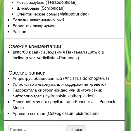
Четырехзубые (Tetraodontidae)
Шильбовые (Schilbeidae)
Электрические сомы (Malapteruridae)
Болезни аквариумных рыб
Варианты аквариумов
Разное
Свежие комментарии
aimer80
к записи
Людвигия Пантанал (Ludwigia
Inclinata var. verticillata «Pantanal»)
Свежие записи
Анциструс обыкновенный (Ancistrus dolichopterus)
Устройство аквариума для содержания креветок
Гидрокотила сибторпиоидес или Щитолистник
сибторпиоидес (Hydrocotyle sibthorpioides)
Павлиний мох (Taxiphyllum sp. «Peacock» — Peacock
Moss)
Аравана светлая (Osteoglossum bicirrhosum)
Найти: