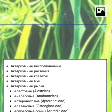
S
t
P
M
Аквариумные беспозвоночные
Аквариумные растения
Аквариумные креветки
Аквариумные мхи
Аквариумные рыбки
Алестовые (Alestidae)
Анабасовые (Anabantidae)
Аптеронотовые (Apteronotidae)
Аравановые (Osteoglossidae)
Аспредовые сомы (Aspredinidae)