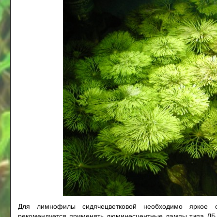
Для лимнофилы сидячецветковой необходимо яркое ос
рекомендуется применять люминесцентные лампы типа ЛБ 