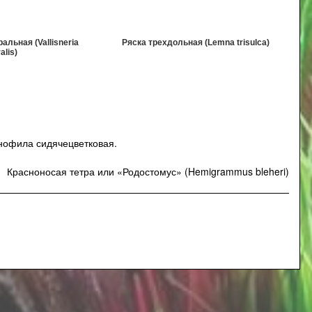
льная (Vallisneria
Ряска трехдольная (Lemna trisulca)
alis)
нофила сидячецветковая
.
Красноносая тетра или «Родостомус» (Hemigrammus bleheri)