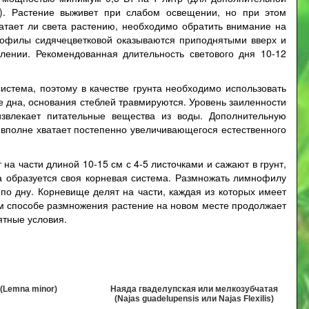
). Растение выживет при слабом освещении, но при этом
ватает ли света растению, необходимо обратить внимание на
мнофилы сидячецветковой оказываются приподнятыми вверх и
влении. Рекомендованная длительность светового дня 10-12
стема, поэтому в качестве грунта необходимо использовать
ке дна, основания стеблей травмируются. Уровень заиленности
извлекает питательные вещества из воды. Дополнительную
 вполне хватает постепенно увеличивающегося естественного
а части длиной 10-15 см с 4-5 листочками и сажают в грунт,
ка образуется своя корневая система. Размножать лимнофилу
о дну. Корневище делят на части, каждая из которых имеет
ом способе размножения растение на новом месте продолжает
ятные условия.
(Lemna minor)
Наяда гваделупская или мелкозубчатая
(Najas guadelupensis или Najas Flexilis)