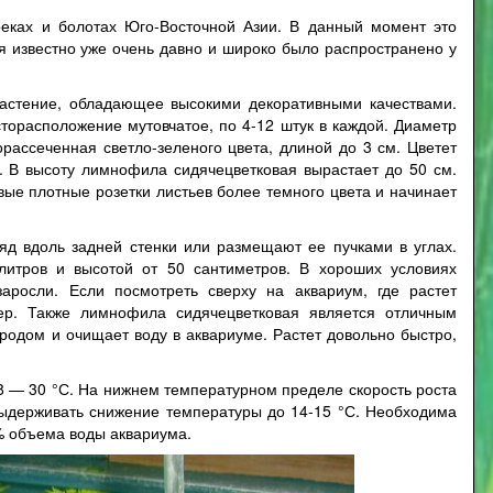
еках и болотах Юго-Восточной Азии. В данный момент это
тя известно уже очень давно и широко было распространено у
астение, обладающее высокими декоративными качествами.
торасположение мутовчатое, по 4-12 штук в каждой. Диаметр
орассеченная светло-зеленого цвета, длиной до 3 см. Цветет
 В высоту лимнофила сидячецветковая вырастает до 50 см.
вые плотные розетки листьев более темного цвета и начинает
д вдоль задней стенки или размещают ее пучками в углах.
итров и высотой от 50 сантиметров. В хороших условиях
аросли. Если посмотреть сверху на аквариум, где растет
ер. Также лимнофила сидячецветковая является отличным
одом и очищает воду в аквариуме. Растет довольно быстро,
18 — 30 °С. На нижнем температурном пределе скорость роста
ыдерживать снижение температуры до 14-15 °С. Необходима
% объема воды аквариума.