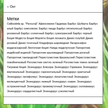
« Окт
Метки
Callicostella sp. "Pancuraji"
Афиосемион Гарднера
Барбус Шуберта
Барбус
алый
Барбус олиголепис
Барбус панда
Барбус пятиполосый
Барбус
розоватый
Барбус солнечный
Барбус суматранский
Барбус черный
Боция Модеста
Боция Морлета
Боция лохаката
Данио голубой
Данио
розовый
Данио точечный
Кладофора шаровидная
Лагаросифон
мадагаскарский
Ленточная боция
Наяда гваделупская
Папоротник
индийский водяной
Папоротник крыловидный
Папоротник рогатый
Папоротник таиландский
Перистолистник бразильский
Перистолистник
повойничковый
Роголистник светло-зеленый
Роголистник темно-зеленый
Тигровая боция
Эхинодорус Блехера
Эхинодорус Горемана
Эхинодорус
вертикальный
Эхинодорус горизонтальный
Эхинодорус крапчатый
Эхинодорус латифолиус
Эхинодорус лопатолистный
Эхинодорус
мелкоцветный
Эхинодорус нежный
Эхинодорус озирис
Эхинодорус
остроконечный
Эхинодорус промежуточный
Эхинодорус селловианус
Эхинодорус сердцелистный
Эхинодорус узколистный