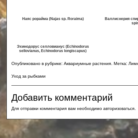
Наяс рорайма (Najas sp. Roraima)
Валлиснерия спира
spir
Эхинодорус селловианус (Echinodorus
sellovianus, Echinodorus longiscapus)
Опубликовано в рубрике:
Аквариумные растения
.
Метка:
Лим
Навигация
Уход за рыбками
по
Добавить комментарий
записям
Для отправки комментария вам необходимо
авторизоваться
.