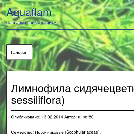
Перейти
Aquaflam
к
содержанию
Наш домашний аквариум
Галерея
Лимнофила сидячецветк
sessiliflora)
Опубликовано:
13.02.2014
Автор:
aimer80
Семейство: Норичниковые (Scophulariaceae).