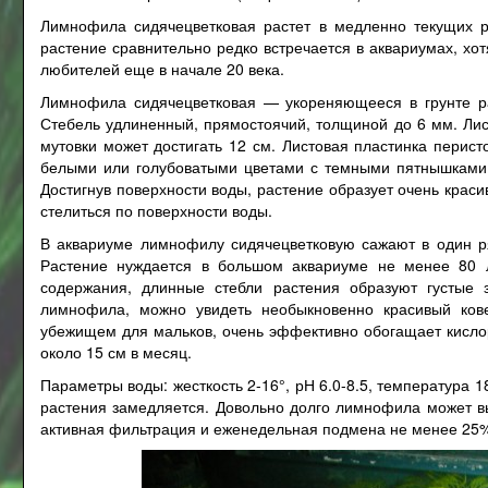
Лимнофила сидячецветковая растет в медленно текущих р
растение сравнительно редко встречается в аквариумах, хо
любителей еще в начале 20 века.
Лимнофила сидячецветковая — укореняющееся в грунте р
Стебель удлиненный, прямостоячий, толщиной до 6 мм. Лис
мутовки может достигать 12 см. Листовая пластинка перист
белыми или голубоватыми цветами с темными пятнышками.
Достигнув поверхности воды, растение образует очень краси
стелиться по поверхности воды.
В аквариуме лимнофилу сидячецветковую сажают в один ря
Растение нуждается в большом аквариуме не менее 80 л
содержания, длинные стебли растения образуют густые з
лимнофила, можно увидеть необыкновенно красивый ков
убежищем для мальков, очень эффективно обогащает кислор
около 15 см в месяц.
Параметры воды: жесткость 2-16°, рН 6.0-8.5, температура 
растения замедляется. Довольно долго лимнофила может в
активная фильтрация и еженедельная подмена не менее 25