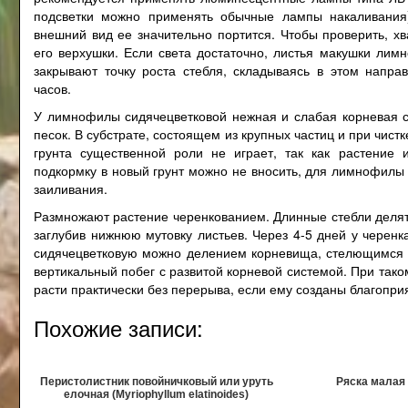
подсветки можно применять обычные лампы накаливания
внешний вид ее значительно портится. Чтобы проверить, х
его верхушки. Если света достаточно, листья макушки ли
закрывают точку роста стебля, складываясь в этом напра
часов.
У лимнофилы сидячецветковой нежная и слабая корневая си
песок. В субстрате, состоящем из крупных частиц и при чист
грунта существенной роли не играет, так как растение 
подкормку в новый грунт можно не вносить, для лимнофилы
заиливания.
Размножают растение черенкованием. Длинные стебли делят н
заглубив нижнюю мутовку листьев. Через 4-5 дней у черен
сидячецветковую можно делением корневища, стелющимся п
вертикальный побег с развитой корневой системой. При так
расти практически без перерыва, если ему созданы благопри
Похожие записи:
Перистолистник повойничковый или уруть
Ряска малая 
елочная (Myriophyllum elatinoides)