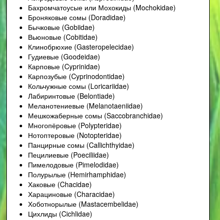
Бахромчатоусые или Мохокиды (Mochokidae)
Броняковые сомы (Doradidae)
Бычковые (Gobiidae)
Вьюновые (Cobitidae)
Клинобрюхие (Gasteropelecidae)
Гудиевые (Goodeidae)
Карповые (Cyprinidae)
Карпозубые (Cyprinodontidae)
Кольчужные сомы (Loricariidae)
Лабиринтовые (Belontiade)
Меланотениевые (Melanotaeniidae)
Мешкожаберные сомы (Saccobranchidae)
Многопёровые (Polypteridae)
Нотоптеровые (Notopteridae)
Панцирные сомы (Callichthyidae)
Пецилиевые (Poeciliidae)
Пимелодовые (Pimelodidae)
Полурылые (Hemirhamphidae)
Хаковые (Chacidae)
Харациновые (Characidae)
Хоботнорылые (Mastacembelidae)
Цихлиды (Cichlidae)