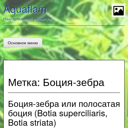
Перейти
Aquaflam
к
содержанию
t
Наш домашний аквариум
Основное меню
Метка:
Боция-зебра
Боция-зебра или полосатая
боция (Botia superciliaris,
Botia striata)