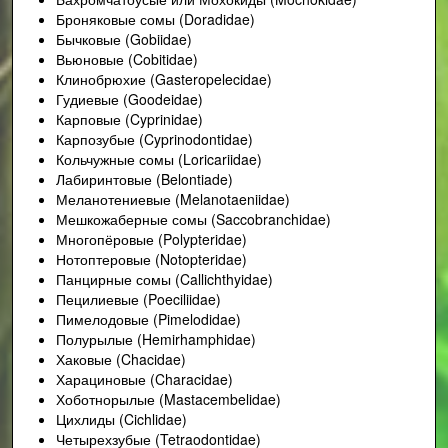
Броняковые сомы (Doradidae)
Бычковые (Gobiidae)
Вьюновые (Cobitidae)
Клинобрюхие (Gasteropelecidae)
Гудиевые (Goodeidae)
Карповые (Cyprinidae)
Карпозубые (Cyprinodontidae)
Кольчужные сомы (Loricariidae)
Лабиринтовые (Belontiade)
Меланотениевые (Melanotaeniidae)
Мешкожаберные сомы (Saccobranchidae)
Многопёровые (Polypteridae)
Нотоптеровые (Notopteridae)
Панцирные сомы (Callichthyidae)
Пецилиевые (Poeciliidae)
Пимелодовые (Pimelodidae)
Полурылые (Hemirhamphidae)
Хаковые (Chacidae)
Харациновые (Characidae)
Хоботнорылые (Mastacembelidae)
Цихлиды (Cichlidae)
Четырехзубые (Tetraodontidae)