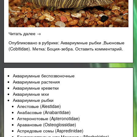
«Боция-
Читать далее
→
зебра
Опубликовано в рубрике:
Аквариумные рыбки
,
Вьюновые
или
(Cobitidae)
.
Метка:
Боция-зебра
.
Оставить комментарий.
полосатая
боция
(Botia
superciliaris,
Аквариумные беспозвоночные
Botia
Аквариумные растения
striata)»
Аквариумные креветки
Аквариумные мхи
Аквариумные рыбки
Алестовые (Alestidae)
Анабасовые (Anabantidae)
Аптеронотовые (Apteronotidae)
Аравановые (Osteoglossidae)
Аспредовые сомы (Aspredinidae)
Бахромчатоусые или Мохокиды (Mochokidae)