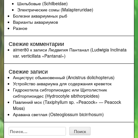
Шильбовые (Schilbeidae)
Электрические сомы (Malapteruridae)
Болезни аквариумных рыб
Варианты аквариумов
Разное
Свежие комментарии
aimer80
к записи
Людвигия Пантанал (Ludwigia Inclinata
var. verticillata «Pantanal»)
Свежие записи
Анциструс обыкновенный (Ancistrus dolichopterus)
Устройство аквариума для содержания креветок
Гидрокотила сибторпиоидес или Щитолистник
сибторпиоидес (Hydrocotyle sibthorpioides)
Павлиний мох (Taxiphyllum sp. «Peacock» — Peacock
Moss)
Аравана светлая (Osteoglossum bicirrhosum)
Найти: