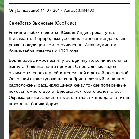
Опубликовано:
11.07.2017
Автор:
aimer80
Семейство Вьюновые (Cobitidae).
Родиной рыбки является Южная Индия, река Тунга,
Шивамагга. В природных условиях встречается довольно
редко, популяция немногочисленна. Аквариумистам
боция-зебра известна с 1920 года.
Боция-зебра имеет вытянутое в длину тело, линия спины
выгнута, брюшко почти прямое. От остальных видов
отличается характерной интенсивной и четкой раскраской.
Основной окрас туловища серебристо-желтый, и на нем
расположены расширяющиеся книзу тонкие поперечные
полосы темного цвета. Брюшко желтовато-золотистое.
Окраска рыбки зависит от места отлова и иногда она очень
похожа на боцию Дарио.