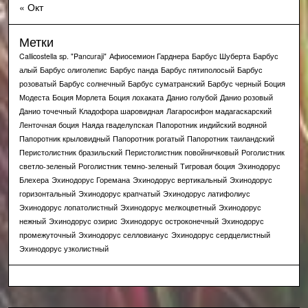
« Окт
Метки
Callicostella sp. "Pancuraji"
Афиосемион Гарднера
Барбус Шуберта
Барбус
алый
Барбус олиголепис
Барбус панда
Барбус пятиполосый
Барбус
розоватый
Барбус солнечный
Барбус суматранский
Барбус черный
Боция
Модеста
Боция Морлета
Боция лохаката
Данио голубой
Данио розовый
Данио точечный
Кладофора шаровидная
Лагаросифон мадагаскарский
Ленточная боция
Наяда гваделупская
Папоротник индийский водяной
Папоротник крыловидный
Папоротник рогатый
Папоротник таиландский
Перистолистник бразильский
Перистолистник повойничковый
Роголистник
светло-зеленый
Роголистник темно-зеленый
Тигровая боция
Эхинодорус
Блехера
Эхинодорус Горемана
Эхинодорус вертикальный
Эхинодорус
горизонтальный
Эхинодорус крапчатый
Эхинодорус латифолиус
Эхинодорус лопатолистный
Эхинодорус мелкоцветный
Эхинодорус
нежный
Эхинодорус озирис
Эхинодорус остроконечный
Эхинодорус
промежуточный
Эхинодорус селловианус
Эхинодорус сердцелистный
Эхинодорус узколистный