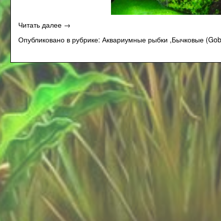
«Бычок-
Читать далее
→
стифодон
Опубликовано в рубрике:
Аквариумные рыбки
,
Бычковые (Gob
«st01»,
(Stiphodon
sp.
«st01»,
Orange-
fin
stiphodon)»