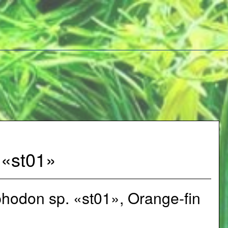
«st01»
hodon sp. «st01», Orange-fin