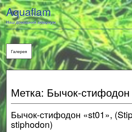
Перейти
Aquaflam
к
содержанию
Наш домашний аквариум
Галерея
Метка:
Бычок-стифодон 
Бычок-стифодон «st01», (Stip
stiphodon)