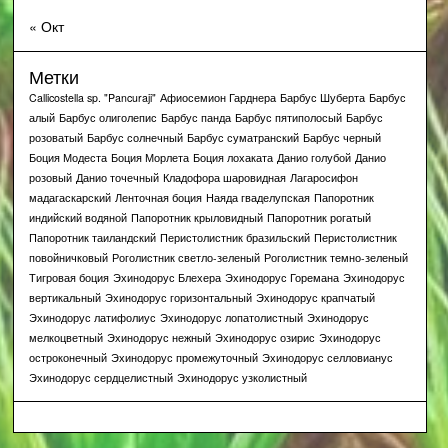
« Окт
Метки
Callicostella sp. "Pancuraji"
Афиосемион Гарднера
Барбус Шуберта
Барбус
алый
Барбус олиголепис
Барбус панда
Барбус пятиполосый
Барбус
розоватый
Барбус солнечный
Барбус суматранский
Барбус черный
Боция Модеста
Боция Морлета
Боция лохаката
Данио голубой
Данио
розовый
Данио точечный
Кладофора шаровидная
Лагаросифон
мадагаскарский
Ленточная боция
Наяда гваделупская
Папоротник
индийский водяной
Папоротник крыловидный
Папоротник рогатый
Папоротник таиландский
Перистолистник бразильский
Перистолистник
повойничковый
Роголистник светло-зеленый
Роголистник темно-зеленый
Тигровая боция
Эхинодорус Блехера
Эхинодорус Горемана
Эхинодорус
вертикальный
Эхинодорус горизонтальный
Эхинодорус крапчатый
Эхинодорус латифолиус
Эхинодорус лопатолистный
Эхинодорус
мелкоцветный
Эхинодорус нежный
Эхинодорус озирис
Эхинодорус
остроконечный
Эхинодорус промежуточный
Эхинодорус селловианус
Эхинодорус сердцелистный
Эхинодорус узколистный