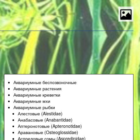
S
t
P
M
Аквариумные беспозвоночные
Аквариумные растения
Аквариумные креветки
Аквариумные мхи
Аквариумные рыбки
Алестовые (Alestidae)
Анабасовые (Anabantidae)
Аптеронотовые (Apteronotidae)
Аравановые (Osteoglossidae)
Аспредовые сомы (Aspredinidae)