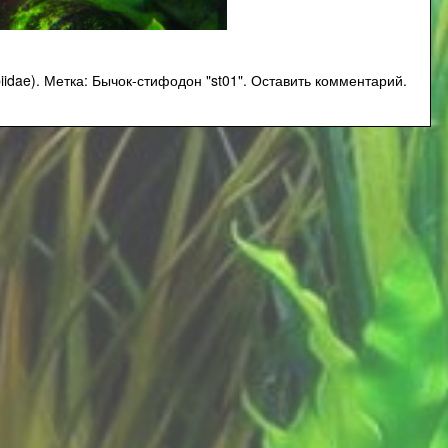
iidae)
.
Метка:
Бычок-стифодон "st01"
.
Оставить комментарий.