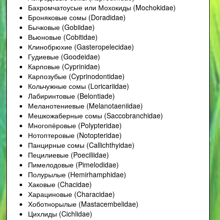
Бахромчатоусые или Мохокиды (Mochokidae)
Броняковые сомы (Doradidae)
Бычковые (Gobiidae)
Вьюновые (Cobitidae)
Клинобрюхие (Gasteropelecidae)
Гудиевые (Goodeidae)
Карповые (Cyprinidae)
Карпозубые (Cyprinodontidae)
Кольчужные сомы (Loricariidae)
Лабиринтовые (Belontiade)
Меланотениевые (Melanotaeniidae)
Мешкожаберные сомы (Saccobranchidae)
Многопёровые (Polypteridae)
Нотоптеровые (Notopteridae)
Панцирные сомы (Callichthyidae)
Пецилиевые (Poeciliidae)
Пимелодовые (Pimelodidae)
Полурылые (Hemirhamphidae)
Хаковые (Chacidae)
Харациновые (Characidae)
Хоботнорылые (Mastacembelidae)
Цихлиды (Cichlidae)