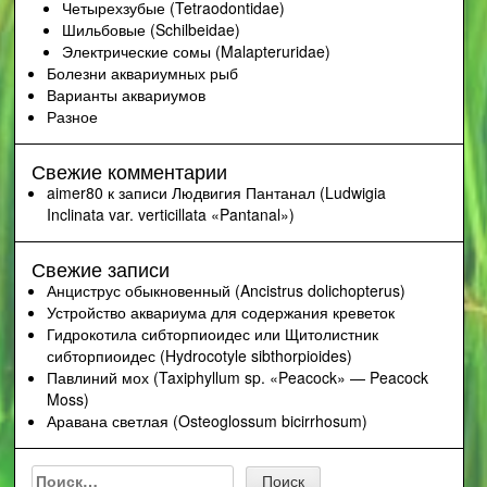
Четырехзубые (Tetraodontidae)
Шильбовые (Schilbeidae)
Электрические сомы (Malapteruridae)
Болезни аквариумных рыб
Варианты аквариумов
Разное
Свежие комментарии
aimer80
к записи
Людвигия Пантанал (Ludwigia
Inclinata var. verticillata «Pantanal»)
Свежие записи
Анциструс обыкновенный (Ancistrus dolichopterus)
Устройство аквариума для содержания креветок
Гидрокотила сибторпиоидес или Щитолистник
сибторпиоидес (Hydrocotyle sibthorpioides)
Павлиний мох (Taxiphyllum sp. «Peacock» — Peacock
Moss)
Аравана светлая (Osteoglossum bicirrhosum)
Найти: