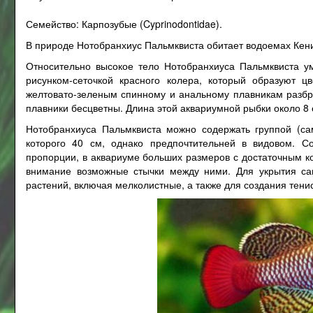
Семейство: Карпозубые (Cyprinodontidae).
В природе Нотобранхиус Пальмквиста обитает водоемах Кени
Относительно высокое тело Нотобранхиуса Пальмквиста у
рисунком-сеточкой красного колера, который образуют ц
желтовато-зеленым спинному и анальному плавникам разбро
плавники бесцветны. Длина этой аквариумной рыбки около 8 с
Нотобранхиуса Пальмквиста можно содержать группой (с
которого 40 см, однако предпочтительней в видовом. С
пропорции, в аквариуме больших размеров с достаточным ко
внимание возможные стычки между ними. Для укрытия са
растений, включая мелколистные, а также для создания тен