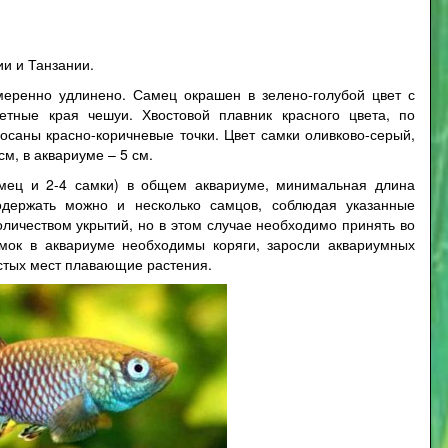
и и Танзании.
меренно удлинено. Самец окрашен в зелено-голубой цвет с
ветные края чешуи. Хвостовой плавник красного цвета, по
саны красно-коричневые точки. Цвет самки оливково-серый,
м, в аквариуме – 5 см.
амец и 2-4 самки) в общем аквариуме, минимальная длина
одержать можно и несколько самцов, соблюдая указанные
личеством укрытий, но в этом случае необходимо принять во
мок в аквариуме необходимы коряги, заросли аквариумных
истых мест плавающие растения.