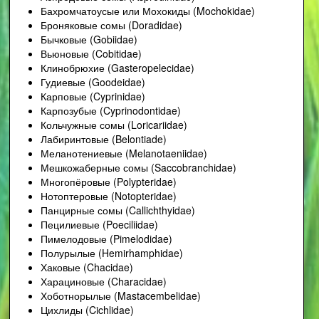
Бахромчатоусые или Мохокиды (Mochokidae)
Броняковые сомы (Doradidae)
Бычковые (Gobiidae)
Вьюновые (Cobitidae)
Клинобрюхие (Gasteropelecidae)
Гудиевые (Goodeidae)
Карповые (Cyprinidae)
Карпозубые (Cyprinodontidae)
Кольчужные сомы (Loricariidae)
Лабиринтовые (Belontiade)
Меланотениевые (Melanotaeniidae)
Мешкожаберные сомы (Saccobranchidae)
Многопёровые (Polypteridae)
Нотоптеровые (Notopteridae)
Панцирные сомы (Callichthyidae)
Пецилиевые (Poeciliidae)
Пимелодовые (Pimelodidae)
Полурылые (Hemirhamphidae)
Хаковые (Chacidae)
Харациновые (Characidae)
Хоботнорылые (Mastacembelidae)
Цихлиды (Cichlidae)