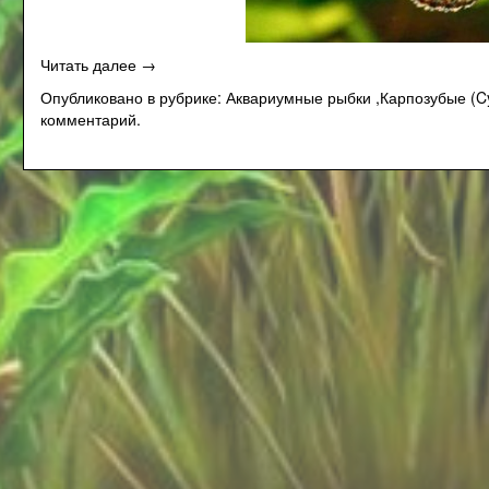
«Нотобранхиус
Читать далее
→
Пальмквиста
Опубликовано в рубрике:
Аквариумные рыбки
,
Карпозубые (Cy
(Nothobranchius
комментарий.
palmquisti)»