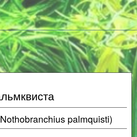
альмквиста
othobranchius palmquisti)