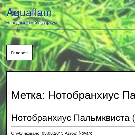
Перейти
Aquaflam
к
содержанию
Наш домашний аквариум
Галерея
Метка:
Нотобранхиус П
Нотобранхиус Пальмквиста (N
Опубликовано:
03.08.2015
Автор:
Novaro