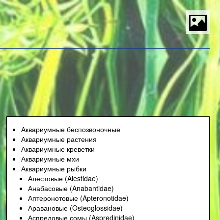
S
t
P
M
Аквариумные беспозвоночные
Аквариумные растения
Аквариумные креветки
Аквариумные мхи
Аквариумные рыбки
Алестовые (Alestidae)
Анабасовые (Anabantidae)
Аптеронотовые (Apteronotidae)
Аравановые (Osteoglossidae)
Аспредовые сомы (Aspredinidae)