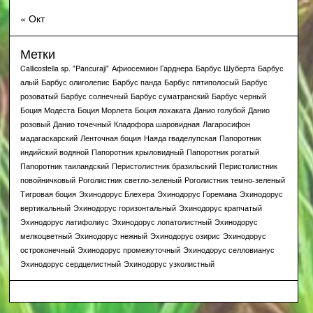
« Окт
Метки
Callicostella sp. "Pancuraji"
Афиосемион Гарднера
Барбус Шуберта
Барбус
алый
Барбус олиголепис
Барбус панда
Барбус пятиполосый
Барбус
розоватый
Барбус солнечный
Барбус суматранский
Барбус черный
Боция Модеста
Боция Морлета
Боция лохаката
Данио голубой
Данио
розовый
Данио точечный
Кладофора шаровидная
Лагаросифон
мадагаскарский
Ленточная боция
Наяда гваделупская
Папоротник
индийский водяной
Папоротник крыловидный
Папоротник рогатый
Папоротник таиландский
Перистолистник бразильский
Перистолистник
повойничковый
Роголистник светло-зеленый
Роголистник темно-зеленый
Тигровая боция
Эхинодорус Блехера
Эхинодорус Горемана
Эхинодорус
вертикальный
Эхинодорус горизонтальный
Эхинодорус крапчатый
Эхинодорус латифолиус
Эхинодорус лопатолистный
Эхинодорус
мелкоцветный
Эхинодорус нежный
Эхинодорус озирис
Эхинодорус
остроконечный
Эхинодорус промежуточный
Эхинодорус селловианус
Эхинодорус сердцелистный
Эхинодорус узколистный