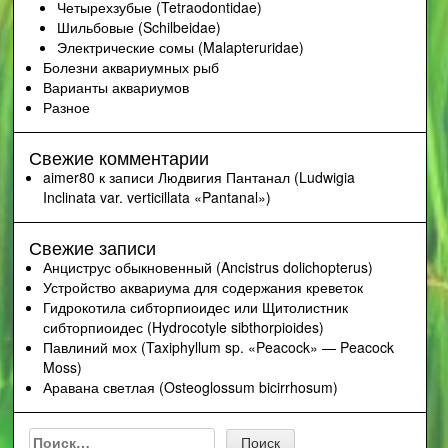
Четырехзубые (Tetraodontidae)
Шильбовые (Schilbeidae)
Электрические сомы (Malapteruridae)
Болезни аквариумных рыб
Варианты аквариумов
Разное
Свежие комментарии
aimer80
к записи
Людвигия Пантанал (Ludwigia
Inclinata var. verticillata «Pantanal»)
Свежие записи
Анциструс обыкновенный (Ancistrus dolichopterus)
Устройство аквариума для содержания креветок
Гидрокотила сибторпиоидес или Щитолистник
сибторпиоидес (Hydrocotyle sibthorpioides)
Павлиний мох (Taxiphyllum sp. «Peacock» — Peacock
Moss)
Аравана светлая (Osteoglossum bicirrhosum)
Найти: