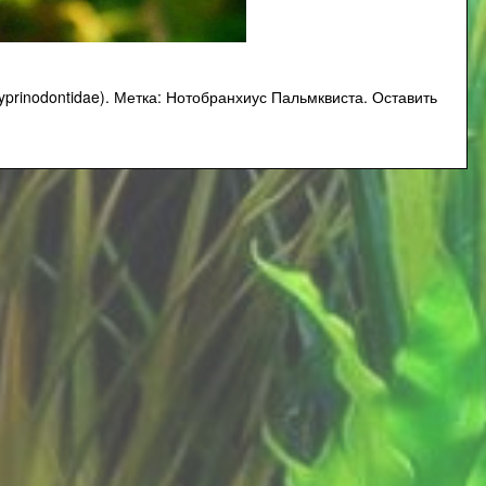
prinodontidae)
.
Метка:
Нотобранхиус Пальмквиста
.
Оставить