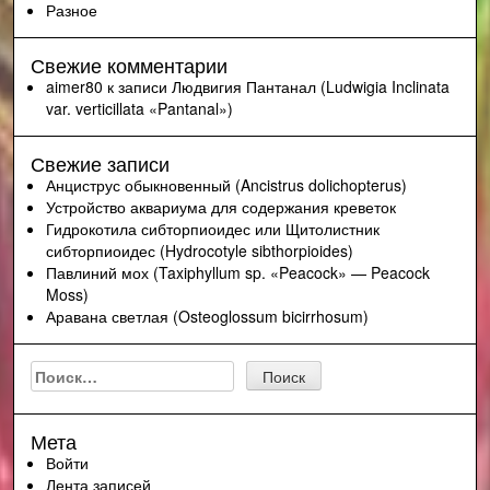
Разное
Свежие комментарии
aimer80
к записи
Людвигия Пантанал (Ludwigia Inclinata
var. verticillata «Pantanal»)
Свежие записи
Анциструс обыкновенный (Ancistrus dolichopterus)
Устройство аквариума для содержания креветок
Гидрокотила сибторпиоидес или Щитолистник
сибторпиоидес (Hydrocotyle sibthorpioides)
Павлиний мох (Taxiphyllum sp. «Peacock» — Peacock
Moss)
Аравана светлая (Osteoglossum bicirrhosum)
Найти:
Мета
Войти
Лента записей