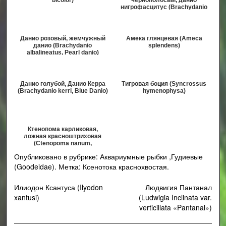
нигрофасцитус (Brachydanio
nigrofasciatus, Danio
nigrofasc...
Данио розовый, жемчужный
Амека глянцевая (Ameca
данио (Brachydanio
splendens)
albalineatus, Pearl danio)
Данио голубой, Данио Керра
Тигровая боция (Syncrossus
(Brachydanio kerri, Blue Danio)
hymenophysa)
Ктенопома карликовая,
ложная красноштриховая
(Ctenopoma nanum,
Microctenopoma nanum)
Опубликовано в рубрике:
Аквариумные рыбки
,
Гудиевые
(Goodeidae)
.
Метка:
Ксенотока краснохвостая
.
Навигация
Илиодон Ксантуса (Ilyodon
Людвигия Пантанал
xantusi)
(Ludwigia Inclinata var.
по
verticillata «Pantanal»)
записям