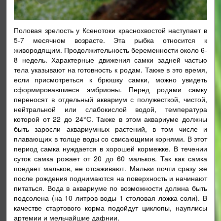
Половая зрелость у Ксенотоки краснохвостой наступает в
5-7 месячном возрасте. Эта рыбка относится к
живородящим. Продолжительность беременности около 6-
8 недель. Характерные движения самки задней частью
тела указывают на готовность к родам. Также в это время,
если присмотреться к брюшку самки, можно увидеть
сформировавшиеся эмбрионы. Перед родами самку
переносят в отдельный аквариум с полужесткой, чистой,
нейтральной или слабокислой водой, температура
которой от 22 до 24°С. Также в этом аквариуме должны
быть заросли аквариумных растений, в том числе и
плавающих в толще воды со свисающими корнями. В этот
период самка нуждается в хорошей кормежке. В течении
суток самка рожает от 20 до 60 мальков. Так как самка
поедает мальков, ее отсаживают. Мальки почти сразу же
после рождения поднимаются на поверхность и начинают
питаться. Вода в аквариуме по возможности должна быть
подсолена (на 10 литров воды 1 столовая ложка соли). В
качестве стартового корма подойдут циклопы, науплисы
артемии и мельчайшие дафнии.