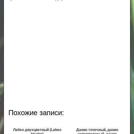
Похожие записи:
Лабео двухцветный (Labeo
Данио точечный, данио
bicolor)
чернополосый, данио