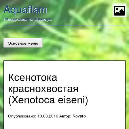
Перейти
Aquaflam
к
содержанию
t
Наш домашний аквариум
Основное меню
Ксенотока
краснохвостая
(Xenotoca eiseni)
Опубликовано:
10.03.2016
Автор:
Novaro