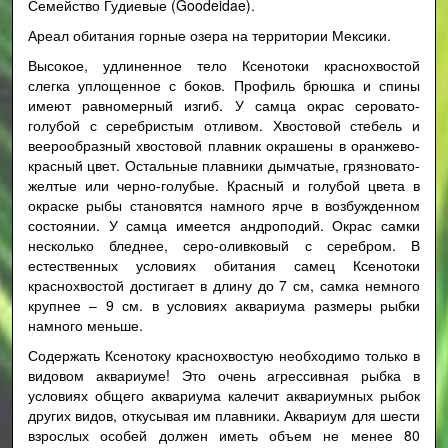
Семейство Гудиевые (Goodeidae).
Ареал обитания горные озера на территории Мексики.
Высокое, удлиненное тело Ксенотоки краснохвостой
слегка уплощенное с боков. Профиль брюшка и спины
имеют равномерный изгиб. У самца окрас серовато-
голубой с серебристым отливом. Хвостовой стебель и
веерообразный хвостовой плавник окрашены в оранжево-
красный цвет. Остальные плавники дымчатые, грязновато-
желтые или черно-голубые. Красный и голубой цвета в
окраске рыбы становятся намного ярче в возбужденном
состоянии. У самца имеется андроподий. Окрас самки
несколько бледнее, серо-оливковый с серебром. В
естественных условиях обитания самец Ксенотоки
краснохвостой достигает в длину до 7 см, самка немного
крупнее – 9 см. в условиях аквариума размеры рыбки
намного меньше.
Содержать Ксенотоку краснохвостую необходимо только в
видовом аквариуме! Это очень агрессивная рыбка в
условиях общего аквариума калечит аквариумных рыбок
других видов, откусывая им плавники. Аквариум для шести
взрослых особей должен иметь объем не менее 80