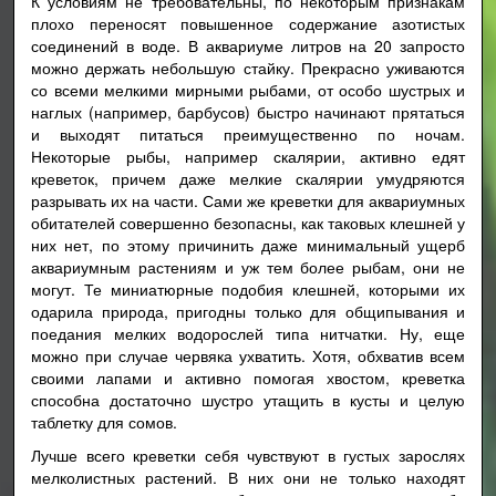
К условиям не требовательны, по некоторым признакам
плохо переносят повышенное содержание азотистых
соединений в воде. В аквариуме литров на 20 запросто
можно держать небольшую стайку. Прекрасно уживаются
со всеми мелкими мирными рыбами, от особо шустрых и
наглых (например, барбусов) быстро начинают прятаться
и выходят питаться преимущественно по ночам.
Некоторые рыбы, например скалярии, активно едят
креветок, причем даже мелкие скалярии умудряются
разрывать их на части. Сами же креветки для аквариумных
обитателей совершенно безопасны, как таковых клешней у
них нет, по этому причинить даже минимальный ущерб
аквариумным растениям и уж тем более рыбам, они не
могут. Те миниатюрные подобия клешней, которыми их
одарила природа, пригодны только для общипывания и
поедания мелких водорослей типа нитчатки. Ну, еще
можно при случае червяка ухватить. Хотя, обхватив всем
своими лапами и активно помогая хвостом, креветка
способна достаточно шустро утащить в кусты и целую
таблетку для сомов.
Лучше всего креветки себя чувствуют в густых зарослях
мелколистных растений. В них они не только находят