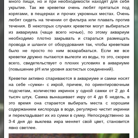
много пищи, но и при необходимости находят для себя
укрытие. Так же креветки очень любят прятаться под
корягами, в пещерках и прочих укромных местах. Очень
любят сидеть на течении от фильтра или плавать против
течения. В некоторых случаях креветки могут выбираться
из аквариума (чаще всего ночью), по этому аквариум
необходимо плотно закрывать и стараться размещать
провода и шланги от оборудования так, чтобы креветкам
было не просто по ним вскарабкаться. Если же все
креветки дружно пытаются вылезти из воды, то это, скорее
всего, свидетельствует о плохих условиях в аквариуме
(повышение рН или уровня азотистых соединений).
Креветки активно спариваются в аквариуме и самки носят
на себе «сумки» с икрой, причем, по ориентировочным
подсчетам, количество икринок у одной самки от 2 до 4
тысяч штук. Самка вынашивает икру от 4 до 6 недель, в
это время она старается выбирать места с хорошим
содержанием кислорода в воде, регулярно чистит икринки
и перекладывает их из сумки в сумку. Непосредственно за
3-4 дня до выклева икра меняет свой цвет, становится
явно светлее.