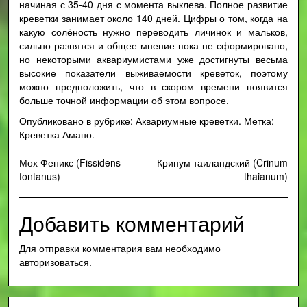
начиная с 35-40 дня с момента выклева. Полное развитие
креветки занимает около 140 дней. Цифры о том, когда на
какую солёность нужно переводить личинок и мальков,
сильно разнятся и общее мнение пока не сформировано,
но некоторыми аквариумистами уже достигнуты весьма
высокие показатели выживаемости креветок, поэтому
можно предположить, что в скором времени появится
больше точной информации об этом вопросе.
Опубликовано в рубрике:
Аквариумные креветки
.
Метка:
Креветка Амано
.
Навигация
Мох Феникс (Fissidens
Кринум таиландский (Crinum
fontanus)
thaianum)
по
записям
Добавить комментарий
Для отправки комментария вам необходимо
авторизоваться
.