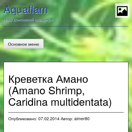
Перейти
Aquaflam
к
содержанию
t
Наш домашний аквариум
Основное меню
Креветка Амано
(Amano Shrimp,
Caridina multidentata)
Опубликовано:
07.02.2014
Автор:
aimer80