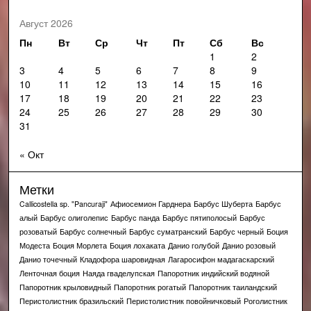
Август 2026
Пн
Вт
Ср
Чт
Пт
Сб
Вс
1
2
3
4
5
6
7
8
9
10
11
12
13
14
15
16
17
18
19
20
21
22
23
24
25
26
27
28
29
30
31
« Окт
Метки
Callicostella sp. "Pancuraji"
Афиосемион Гарднера
Барбус Шуберта
Барбус
алый
Барбус олиголепис
Барбус панда
Барбус пятиполосый
Барбус
розоватый
Барбус солнечный
Барбус суматранский
Барбус черный
Боция
Модеста
Боция Морлета
Боция лохаката
Данио голубой
Данио розовый
Данио точечный
Кладофора шаровидная
Лагаросифон мадагаскарский
Ленточная боция
Наяда гваделупская
Папоротник индийский водяной
Папоротник крыловидный
Папоротник рогатый
Папоротник таиландский
Перистолистник бразильский
Перистолистник повойничковый
Роголистник