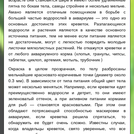
пятна по бокам тела, самцы стройнее и несколько мельче.
Амано является отличным помощником в борьбе с
большей частью водорослей в аквариуме — это одно из
основных достоинств этих креветок. Разлагающиеся
водоросли и растения являются в качестве основного
источника питания, тем не менее если питание является
не достаточным, могут с легкостью повредить молодые
листочки мягколистных растений. Не откажутся креветки и
от любого аквариумного корма (хлопья, гранулы, чипсы,
таблетки, циклоп, артемия, мотыль, трубочник )
Окраска в целом прозрачная, по телу разбросаны
мельчайшие красновато-коричневые точки (диаметр около
0.3 мм). В зависимости от типа питания общий цвет тела
может несколько меняться. Например, если креветки едят
преимущественно водоросли и детрит, то они имеют
зеленоватый оттенок, а при активном питании кормами
для рыб — становятся красноватыми. При этом они
обладают потрясающей способностью маскировки в
аквариуме, если креветка решила спрятаться, то
обнаружить ее будет очень сложно. Известны случаи,
когда владельцы креветок, свято уверенные, что все