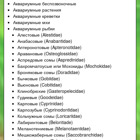
Аквариумные беспозвоночные
Аквариумные растения
Аквариумные креветки
Аквариумные мхи
Аквариумные рыбки
Алестовые (Alestidae)
Анабасовые (Anabantidae)
Аптеронотовые (Apteronotidae)
Аравановые (Osteoglossidae)
Аспредовые сомы (Aspredinidae)
Бахромчатоусые или Мохокиды (Mochokidae)
Броняковые сомы (Doradidae)
Бычковые (Gobiidae)
Вьюновые (Cobitidae)
Клинобрюхие (Gasteropelecidae)
Гудиевые (Goodeidae)
Карповые (Cyprinidae)
Карпозубые (Cyprinodontidae)
Кольчужные сомы (Loricariidae)
Лабиринтовые (Belontiade)
Меланотениевые (Melanotaeniidae)
Мешкожаберные сомы (Saccobranchidae)