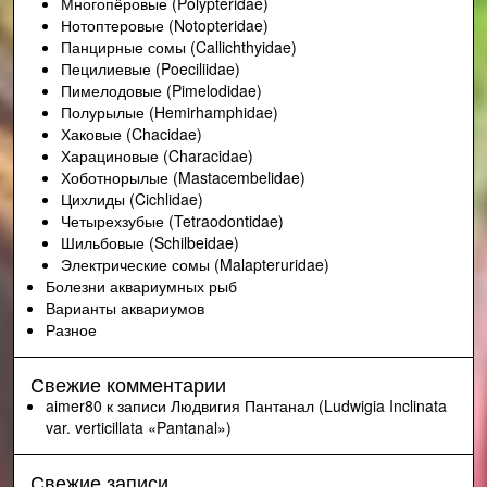
Многопёровые (Polypteridae)
Нотоптеровые (Notopteridae)
Панцирные сомы (Callichthyidae)
Пецилиевые (Poeciliidae)
Пимелодовые (Pimelodidae)
Полурылые (Hemirhamphidae)
Хаковые (Chacidae)
Харациновые (Characidae)
Хоботнорылые (Mastacembelidae)
Цихлиды (Cichlidae)
Четырехзубые (Tetraodontidae)
Шильбовые (Schilbeidae)
Электрические сомы (Malapteruridae)
Болезни аквариумных рыб
Варианты аквариумов
Разное
Свежие комментарии
aimer80
к записи
Людвигия Пантанал (Ludwigia Inclinata
var. verticillata «Pantanal»)
Свежие записи