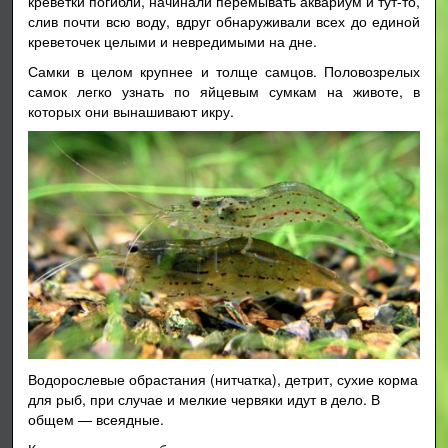
креветки погибли, начинали перемывать аквариум и тут-то,
слив почти всю воду, вдруг обнаруживали всех до единой
креветочек целыми и невредимыми на дне.
Самки в целом крупнее и толще самцов. Половозрелых
самок легко узнать по яйцевым сумкам на животе, в
которых они вынашивают икру.
Водорослевые обрастания (нитчатка), детрит, сухие корма
для рыб, при случае и мелкие червяки идут в дело. В
общем — всеядные.