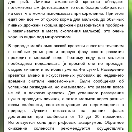
для рыб. Личинки амановской креветки обладают
положительным фототаксисом, то есть быстро собираются
на свет, что можно использовать при кормлении. При этом
едят они все — от сухого корма для мальков, до обычных
пивных дрожжей (крошка дрожжей разводиться в пробирке
и закапывается в места скопления мальков), это очень
хорошо видно под микроскопом.
В природе малёк амановской креветки сносится течением
в солёные устья рек и первую фазу своего развития
проходит в морской воде. Поэтому воду для мальков
необходимо подсаливать (в пресной они не проходят
стадию личинки и погибают уже на 4-е сутки). Разведение
креветки амано в искусственных условиях до недавнего
времени считали невозможным. Были сообщения об
успешном разведении, но оказывалось, что развели вовсе
не её, а похожих креветок. Для успешного разведения
нужно проводить личинок, а затем мальков через разные
фазы солёности, соответствующие их перемещению в
природе. Лучшие показатели на ранних фазах
достигаются при солёности от 15 до 20 промилле.
Используется соль для рифовых аквариумов. Обратное
снижение солёности рекомендуется осуществлять