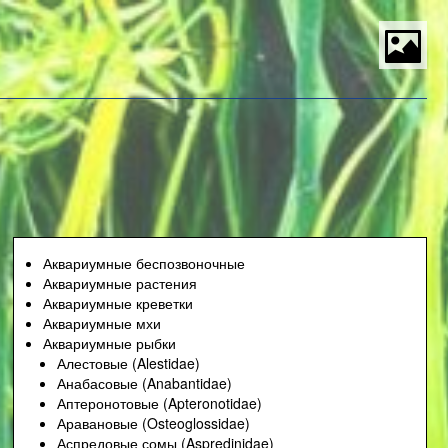
S
t
P
M
Аквариумные беспозвоночные
Аквариумные растения
Аквариумные креветки
Аквариумные мхи
Аквариумные рыбки
Алестовые (Alestidae)
Анабасовые (Anabantidae)
Аптеронотовые (Apteronotidae)
Аравановые (Osteoglossidae)
Аспредовые сомы (Aspredinidae)