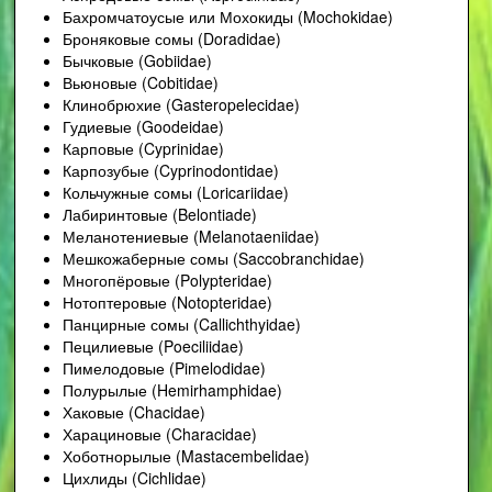
Бахромчатоусые или Мохокиды (Mochokidae)
Броняковые сомы (Doradidae)
Бычковые (Gobiidae)
Вьюновые (Cobitidae)
Клинобрюхие (Gasteropelecidae)
Гудиевые (Goodeidae)
Карповые (Cyprinidae)
Карпозубые (Cyprinodontidae)
Кольчужные сомы (Loricariidae)
Лабиринтовые (Belontiade)
Меланотениевые (Melanotaeniidae)
Мешкожаберные сомы (Saccobranchidae)
Многопёровые (Polypteridae)
Нотоптеровые (Notopteridae)
Панцирные сомы (Callichthyidae)
Пецилиевые (Poeciliidae)
Пимелодовые (Pimelodidae)
Полурылые (Hemirhamphidae)
Хаковые (Chacidae)
Харациновые (Characidae)
Хоботнорылые (Mastacembelidae)
Цихлиды (Cichlidae)