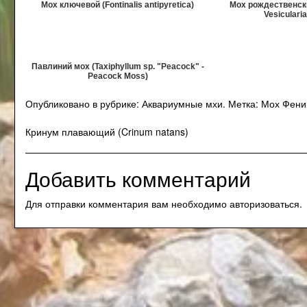
Мох ключевой (Fontinalis antipyretica)
Мох рождественски
Vesiculari
Павлиний мох (Taxiphyllum sp. "Peacock" -
Peacock Moss)
Опубликовано в рубрике:
Аквариумные мхи
.
Метка:
Мох Фени
Навигация
Кринум плавающий (Crinum natans)
по
Добавить комментарий
записям
Для отправки комментария вам необходимо
авторизоваться
.