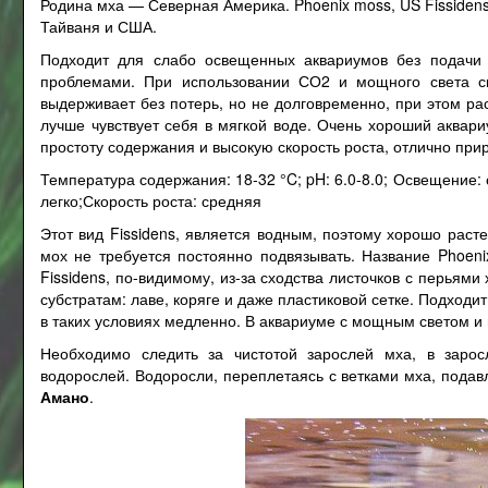
Родина мха — Северная Америка. Phoenix moss, US Fissidens,
Тайваня и США.
Подходит для слабо освещенных аквариумов без подачи 
проблемами. При использовании СО2 и мощного света ск
выдерживает без потерь, но не долговременно, при этом рас
лучше чувствует себя в мягкой воде. Очень хороший аквари
простоту содержания и высокую скорость роста, отлично при
Температура содержания: 18-32 °C; pH: 6.0-8.0; Освещение:
легко;Скорость роста: средняя
Этот вид Fissidens, является водным, поэтому хорошо раст
мох не требуется постоянно подвязывать. Название Phoeni
Fissidens, по-видимому, из-за сходства листочков с перьям
субстратам: лаве, коряге и даже пластиковой сетке. Подход
в таких условиях медленно. В аквариуме с мощным светом и
Необходимо следить за чистотой зарослей мха, в зарос
водорослей. Водоросли, переплетаясь с ветками мха, подав
Амано
.