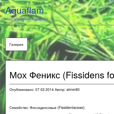
Перейти
Aquaflam
к
содержанию
Наш домашний аквариум
Галерея
Мох Феникс (Fissidens f
Опубликовано:
07.02.2014
Автор:
aimer80
Семейство: Фиссиденсовые (Fissidentaceae).