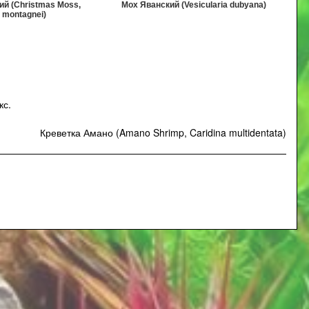
й (Christmas Moss,
Мох Яванский (Vesicularia dubyana)
a montagnei)
кс
.
Креветка Амано (Amano Shrimp, Caridina multidentata)