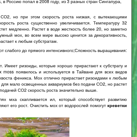
 в Россию попал в 2008 году, из 3 разных стран Сингапура,
СО2, но при этом скорость роста низкая, с вытекающими
орость роста существенно увеличивается. Температуру 32
тет медленно. Растет в воде жесткость более 20, но заметно
умный мох, во всем мире высоко ценится за декоративность,
растает к любым субстратам.
 от слабого до прямого интенсивного;Сложность выращивания:
ет. Имеет ризоиды, которые хорошо прирастают к субстрату и
x moss появилось и используется в Тайване для всех видов
и хвоста феникса. Мох отлично прирастает ризоидами к любым
ит для мало освещенных аквариумов без подачи СО2, но растет
 подачей СО2 скорость роста значительно выше.
лях мха скапливается ил, который способствует развитию
ляют его рост. Очистить мох от водорослей помогут
креветки