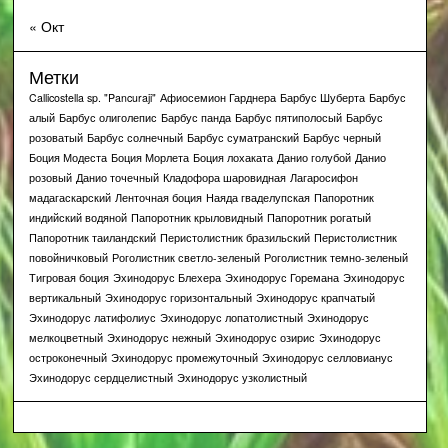
« Окт
Метки
Callicostella sp. "Pancuraji"
Афиосемион Гарднера
Барбус Шуберта
Барбус
алый
Барбус олиголепис
Барбус панда
Барбус пятиполосый
Барбус
розоватый
Барбус солнечный
Барбус суматранский
Барбус черный
Боция Модеста
Боция Морлета
Боция лохаката
Данио голубой
Данио
розовый
Данио точечный
Кладофора шаровидная
Лагаросифон
мадагаскарский
Ленточная боция
Наяда гваделупская
Папоротник
индийский водяной
Папоротник крыловидный
Папоротник рогатый
Папоротник таиландский
Перистолистник бразильский
Перистолистник
повойничковый
Роголистник светло-зеленый
Роголистник темно-зеленый
Тигровая боция
Эхинодорус Блехера
Эхинодорус Горемана
Эхинодорус
вертикальный
Эхинодорус горизонтальный
Эхинодорус крапчатый
Эхинодорус латифолиус
Эхинодорус лопатолистный
Эхинодорус
мелкоцветный
Эхинодорус нежный
Эхинодорус озирис
Эхинодорус
остроконечный
Эхинодорус промежуточный
Эхинодорус селловианус
Эхинодорус сердцелистный
Эхинодорус узколистный