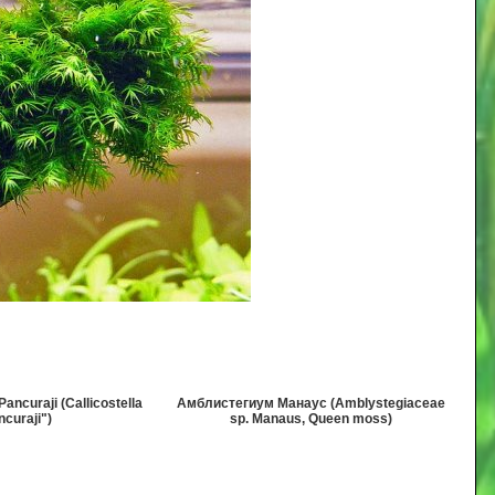
ncuraji (Callicostella
Амблистегиум Манаус (Amblystegiaceae
ncuraji")
sp. Manaus, Queen moss)