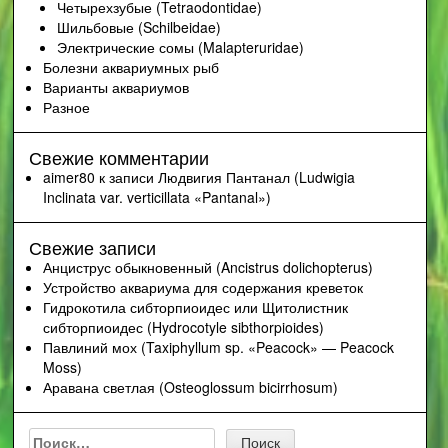
Четырехзубые (Tetraodontidae)
Шильбовые (Schilbeidae)
Электрические сомы (Malapteruridae)
Болезни аквариумных рыб
Варианты аквариумов
Разное
Свежие комментарии
aimer80
к записи
Людвигия Пантанал (Ludwigia
Inclinata var. verticillata «Pantanal»)
Свежие записи
Анциструс обыкновенный (Ancistrus dolichopterus)
Устройство аквариума для содержания креветок
Гидрокотила сибторпиоидес или Щитолистник
сибторпиоидес (Hydrocotyle sibthorpioides)
Павлиний мох (Taxiphyllum sp. «Peacock» — Peacock
Moss)
Аравана светлая (Osteoglossum bicirrhosum)
Найти: