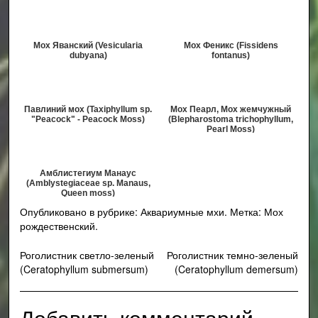
Мох Яванский (Vesicularia
Мох Феникс (Fissidens
dubyana)
fontanus)
Павлиний мох (Taxiphyllum sp.
Мох Пеарл, Мох жемчужный
"Peacock" - Peacock Moss)
(Blepharostoma trichophyllum,
Pearl Moss)
Амблистегиум Манаус
(Amblystegiaceae sp. Manaus,
Queen moss)
Опубликовано в рубрике:
Аквариумные мхи
.
Метка:
Мох
рождественский
.
Навигация
Роголистник светло-зеленый
Роголистник темно-зеленый
(Ceratophyllum submersum)
(Ceratophyllum demersum)
по
записям
Добавить комментарий