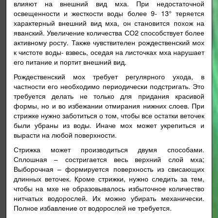
влияют на внешний вид мха. При недостаточной
освещенности и жесткости воды более 9- 13° теряется
характерный внешний вид мха, он становится похож на
яванский. Увеличение количества СО2 способствует более
активному росту. Также чувствителен рождественский мох
к чистоте воды- взвесь, оседая на листочках мха нарушает
его питание и портит внешний вид.
Рождественский мох требует регулярного ухода, в
частности его необходимо периодически подстригать. Это
требуется делать не только для придания красивой
формы, но и во избежании отмирания нижних слоев. При
стрижке нужно заботиться о том, чтобы все остатки веточек
были убраны из воды. Иначе мох может укрепиться и
вырасти на любой поверхности.
Стрижка может производиться двумя способами.
Сплошная – состригается весь верхний слой мха;
Выборочная – формируется поверхность из свисающих
длинных веточек. Кроме стрижки, нужно следить за тем,
чтобы на мхе не образовывалось избыточное количество
нитчатых водорослей. Их можно убирать механически.
Полное избавление от водорослей не требуется.