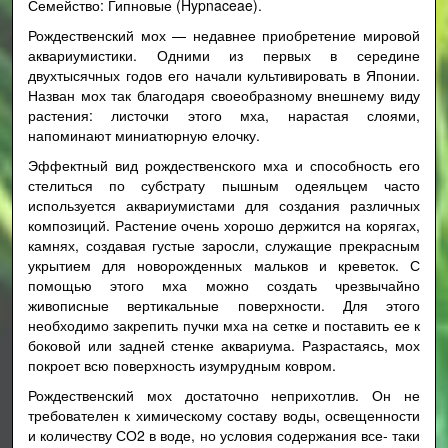
Семейство: Гипновые (Hypnaceae).
Рождественский мох — недавнее приобретение мировой
аквариумистики. Одними из первых в середине
двухтысячных годов его начали культивировать в Японии.
Назван мох так благодаря своеобразному внешнему виду
растения: листочки этого мха, нарастая слоями,
напоминают миниатюрную елочку.
Эффектный вид рождественского мха и способность его
стелиться по субстрату пышным одеяльцем часто
используется аквариумистами для создания различных
композиций. Растение очень хорошо держится на корягах,
камнях, создавая густые заросли, служащие прекрасным
укрытием для новорожденных мальков и креветок. С
помощью этого мха можно создать чрезвычайно
живописные вертикальные поверхности. Для этого
необходимо закрепить пучки мха на сетке и поставить ее к
боковой или задней стенке аквариума. Разрастаясь, мох
покроет всю поверхность изумрудным ковром.
Рождественский мох достаточно неприхотлив. Он не
требователен к химическому составу воды, освещенности
и количеству СО2 в воде, но условия содержания все- таки