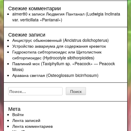
Свежие комментарии
aimer80
к записи
Людвигия Пантанал (Ludwigia Inclinata
var. verticillata «Pantanal»)
Свежие записи
Анциструс обыкновенный (Ancistrus dolichopterus)
Устройство аквариума для содержания креветок
Гидрокотила сибторпиоидес или Щитолистник
сибторпиоидес (Hydrocotyle sibthorpioides)
Павлиний мох (Taxiphyllum sp. «Peacock» — Peacock
Moss)
Аравана светлая (Osteoglossum bicirrhosum)
Найти:
Мета
Войти
Лента записей
Лента комментариев