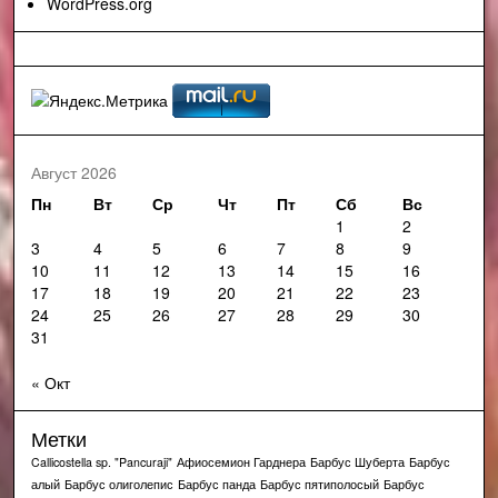
WordPress.org
Август 2026
Пн
Вт
Ср
Чт
Пт
Сб
Вс
1
2
3
4
5
6
7
8
9
10
11
12
13
14
15
16
17
18
19
20
21
22
23
24
25
26
27
28
29
30
31
« Окт
Метки
Callicostella sp. "Pancuraji"
Афиосемион Гарднера
Барбус Шуберта
Барбус
алый
Барбус олиголепис
Барбус панда
Барбус пятиполосый
Барбус