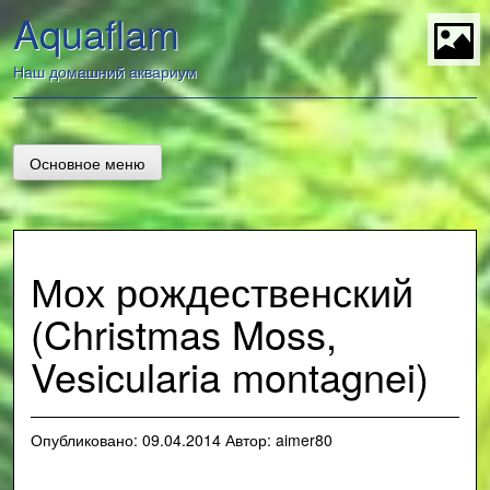
Перейти
Aquaflam
к
содержанию
t
Наш домашний аквариум
Основное меню
Мох рождественский
(Christmas Moss,
Vesicularia montagnei)
Опубликовано:
09.04.2014
Автор:
aimer80