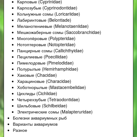
Карповые (Cyprinidae)
Карпозубые (Cyprinodontidae)
Кольчужные сомы (Loricariidae)
Лабиринтовые (Belontiade)
Меланотениевые (Melanotaeniidae)
Мешкожаберные сомы (Saccobranchidae)
Многопёровые (Polypteridae)
Нотоптеровые (Notopteridae)
Панцирные сомы (Callichthyidae)
Пецилиевые (Poeciliidae)
Пимелодовые (Pimelodidae)
Полурылые (Hemirhamphidae)
Хаковые (Chacidae)
Харациновые (Characidae)
Хоботнорылые (Mastacembelidae)
Цихлиды (Cichlidae)
Четырехзубые (Tetraodontidae)
Шильбовые (Schilbeidae)
Электрические сомы (Malapteruridae)
Болезни аквариумных рыб
Варианты аквариумов
Разное