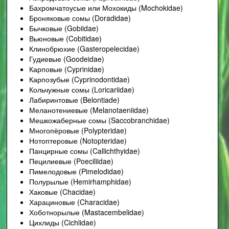
Бахромчатоусые или Мохокиды (Mochokidae)
Броняковые сомы (Doradidae)
Бычковые (Gobiidae)
Вьюновые (Cobitidae)
Клинобрюхие (Gasteropelecidae)
Гудиевые (Goodeidae)
Карповые (Cyprinidae)
Карпозубые (Cyprinodontidae)
Кольчужные сомы (Loricariidae)
Лабиринтовые (Belontiade)
Меланотениевые (Melanotaeniidae)
Мешкожаберные сомы (Saccobranchidae)
Многопёровые (Polypteridae)
Нотоптеровые (Notopteridae)
Панцирные сомы (Callichthyidae)
Пецилиевые (Poeciliidae)
Пимелодовые (Pimelodidae)
Полурылые (Hemirhamphidae)
Хаковые (Chacidae)
Харациновые (Characidae)
Хоботнорылые (Mastacembelidae)
Цихлиды (Cichlidae)