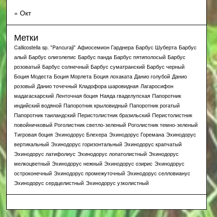
« Окт
Метки
Callicostella sp. "Pancuraji"
Афиосемион Гарднера
Барбус Шуберта
Барбус
алый
Барбус олиголепис
Барбус панда
Барбус пятиполосый
Барбус
розоватый
Барбус солнечный
Барбус суматранский
Барбус черный
Боция Модеста
Боция Морлета
Боция лохаката
Данио голубой
Данио
розовый
Данио точечный
Кладофора шаровидная
Лагаросифон
мадагаскарский
Ленточная боция
Наяда гваделупская
Папоротник
индийский водяной
Папоротник крыловидный
Папоротник рогатый
Папоротник таиландский
Перистолистник бразильский
Перистолистник
повойничковый
Роголистник светло-зеленый
Роголистник темно-зеленый
Тигровая боция
Эхинодорус Блехера
Эхинодорус Горемана
Эхинодорус
вертикальный
Эхинодорус горизонтальный
Эхинодорус крапчатый
Эхинодорус латифолиус
Эхинодорус лопатолистный
Эхинодорус
мелкоцветный
Эхинодорус нежный
Эхинодорус озирис
Эхинодорус
остроконечный
Эхинодорус промежуточный
Эхинодорус селловианус
Эхинодорус сердцелистный
Эхинодорус узколистный