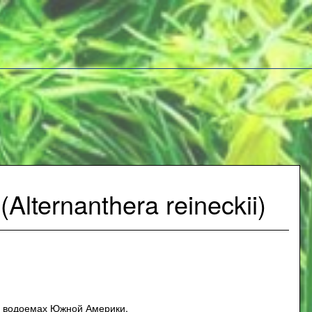
lternanthera reineckii)
их водоемах Южной Америки.