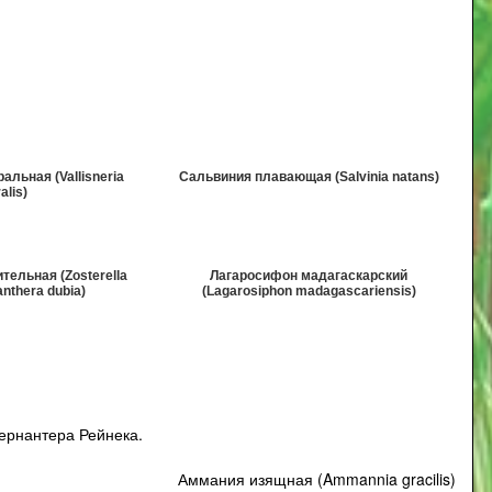
льная (Vallisneria
Сальвиния плавающая (Salvinia natans)
alis)
тельная (Zosterella
Лагаросифон мадагаскарский
anthera dubia)
(Lagarosiphon madagascariensis)
ернантера Рейнека
.
Аммания изящная (Ammannia gracilis)