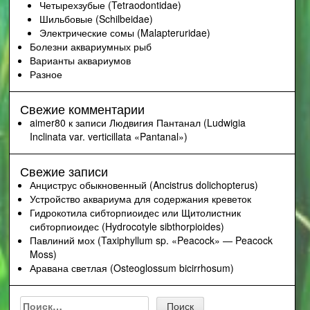
Четырехзубые (Tetraodontidae)
Шильбовые (Schilbeidae)
Электрические сомы (Malapteruridae)
Болезни аквариумных рыб
Варианты аквариумов
Разное
Свежие комментарии
aimer80
к записи
Людвигия Пантанал (Ludwigia
Inclinata var. verticillata «Pantanal»)
Свежие записи
Анциструс обыкновенный (Ancistrus dolichopterus)
Устройство аквариума для содержания креветок
Гидрокотила сибторпиоидес или Щитолистник
сибторпиоидес (Hydrocotyle sibthorpioides)
Павлиний мох (Taxiphyllum sp. «Peacock» — Peacock
Moss)
Аравана светлая (Osteoglossum bicirrhosum)
Найти: