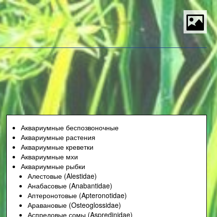
S
t
P
M
Аквариумные беспозвоночные
Аквариумные растения
Аквариумные креветки
Аквариумные мхи
Аквариумные рыбки
Алестовые (Alestidae)
Анабасовые (Anabantidae)
Аптеронотовые (Apteronotidae)
Аравановые (Osteoglossidae)
Аспредовые сомы (Aspredinidae)