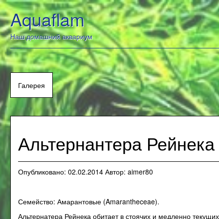
Перейти
Aquaflam
к
содержанию
Наш домашний аквариум
Галерея
Альтернантера Рейнека (A
Опубликовано:
02.02.2014
Автор:
aimer80
Семейство: Амарантовые (Amarantheceae).
Альтернатера Рейнека обитает в стоячих и медленно текущ