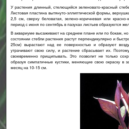
У растения длинный, стелющийся зеленовато-красный стеб
Листовая пластина вытянуто-эллиптической формы, верхушка
2,5 см, сверху беловатая, зелено-коричневая или красно-
период с июня по сентябрь в пазухах листьев образуются же
В аквариуме высаживают на среднем плане или по бокам, но н
состоянии стебли растения растут перпендикулярно и быстро
25см) вырастают над ее поверхностью и образуют возд
утрачивают свою силу, и растение сбрасывает их. Поэтом
своевременно прищипывать. Это позволит не только сохра
образуя симпатичные кустики, меняющие свою окраску в з
месяц на 10-15 см.