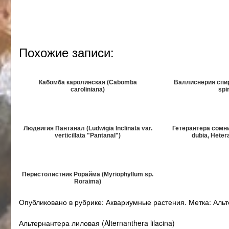
Похожие записи:
Кабомба каролинская (Cabomba
Валлиснерия спира
caroliniana)
spir
Людвигия Пантанал (Ludwigia Inclinata var.
Гетерантера сомни
verticillata "Pantanal")
dubia, Heter
Перистолистник Рорайма (Myriophyllum sp.
Roraima)
Опубликовано в рубрике:
Аквариумные растения
.
Метка:
Альт
Навигация
Альтернантера лиловая (Alternanthera lilacina)