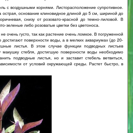
ель с воздушными корнями. Листорасположение супротивное.
 острая, основание клиновидное длиной до 5 см, шириной до
коричневая, снизу от розовато-красной до темно-лиловой. В
лто-зеленые либо розоватые цветки без цветоноса.
е очень густо, так как растение очень ломкое. В погруженной
 достигают поверхности воды, а в мелких аквариумах (до 20-
ушные листья. В этом случае функции подводных листьев
у макушку стебля, достигшую поверхности воды необходимо
нить подводные листья, но и заставит стебель ветвиться,
ависимости от условий окружающей среды. Растет быстро, в